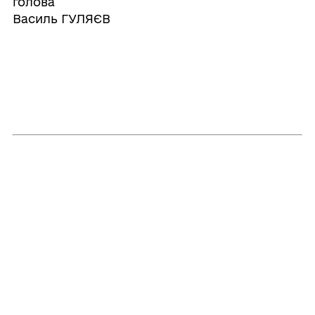
голов
Василь ГУЛЯЄВ
Прикріплені файли:
96
Поділитись