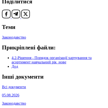
Поділитися
Теми
Законодавство
Прикріплені файли:
4.2-Рішення - Порядок організації харчування та
асортимент навчальний рік_нове
Дод
Інші документи
Всі документи
05.08.2026
Законодавство