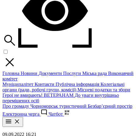
Головна
Новини
Документи
Послуги
Міська рада
Виконавчий
комітет
Муніципалітет
Контакти
Публічна інформація
Колегіальні
органи (ради, робочі групи, комісії)
Місцеві податки та збори
Герої не вмирають!
ВЕТЕРАНАМ
До уваги внутрішньо
переміщених осіб
Про громаду
Чорноморськ туристичний
Безбар’єрний простір
Електронна черга
Чатбот
09.09.2022 16:21