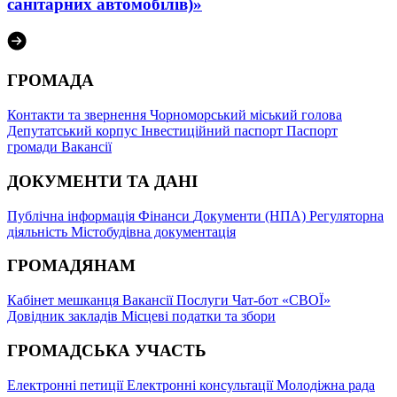
санітарних автомобілів)»
ГРОМАДА
Контакти та звернення
Чорноморський міський голова
Депутатський корпус
Інвестиційний паспорт
Паспорт
громади
Вакансії
ДОКУМЕНТИ ТА ДАНІ
Публічна інформація
Фінанси
Документи (НПА)
Регуляторна
діяльність
Містобудівна документація
ГРОМАДЯНАМ
Кабінет мешканця
Вакансії
Послуги
Чат-бот «СВОЇ»
Довідник закладів
Місцеві податки та збори
ГРОМАДСЬКА УЧАСТЬ
Електронні петиції
Електронні консультації
Молодіжна рада