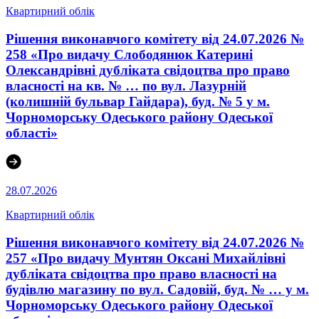
Квартирний облік
Рішення виконавчого комітету від 24.07.2026 №
258 «Про видачу Слободянюк Катерині
Олександрівні дубліката свідоцтва про право
власності на кв. № … по вул. Лазурній
(колишній бульвар Гайдара), буд. № 5 у м.
Чорноморську Одеського району Одеської
області»
28.07.2026
Квартирний облік
Рішення виконавчого комітету від 24.07.2026 №
257 «Про видачу Мунтян Оксані Михайлівні
дубліката свідоцтва про право власності на
будівлю магазину по вул. Садовій, буд. № … у м.
Чорноморську Одеського району Одеської