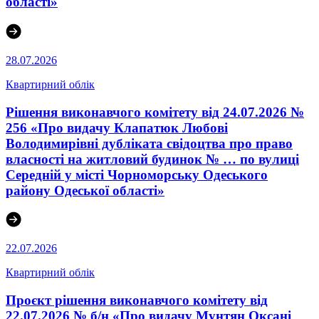
області»
28.07.2026
Квартирний облік
Рішення виконавчого комітету від 24.07.2026 №
256 «Про видачу Клапатюк Любові
Володимирівні дубліката свідоцтва про право
власності на житловий будинок № … по вулиці
Середній у місті Чорноморську Одеського
району Одеської області»
22.07.2026
Квартирний облік
Проєкт рішення виконавчого комітету від
22.07.2026 № б/н «Про видачу Мунтян Оксані