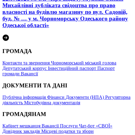
Михайлівні дубліката свідоцтва про право
власності на будівлю магазину по вул. Садовій,
буд. № … у м. Чорноморську Одеського району
Одеської області»
ГРОМАДА
Контакти та звернення
Чорноморський міський голова
Депутатський корпус
Інвестиційний паспорт
Паспорт
громади
Вакансії
ДОКУМЕНТИ ТА ДАНІ
Публічна інформація
Фінанси
Документи (НПА)
Регуляторна
діяльність
Містобудівна документація
ГРОМАДЯНАМ
Кабінет мешканця
Вакансії
Послуги
Чат-бот «СВОЇ»
Довідник закладів
Місцеві податки та збори