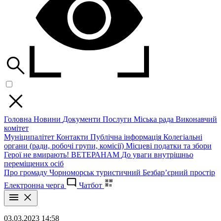
Головна
Новини
Документи
Послуги
Міська рада
Виконавчий
комітет
Муніципалітет
Контакти
Публічна інформація
Колегіальні
органи (ради, робочі групи, комісії)
Місцеві податки та збори
Герої не вмирають!
ВЕТЕРАНАМ
До уваги внутрішньо
переміщених осіб
Про громаду
Чорноморськ туристичний
Безбар’єрний простір
Електронна черга
Чатбот
03.03.2023 14:58