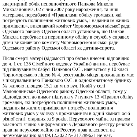
квартирний облік неповнолітнього Панкова Миколи
Миколайовича, 02 січня 2007 року народження, та інші
матеріали, передбачені «Правилами обліку громадян, які
потребують поліпшення житлових умов, і надання їм жилих
приміщень», виконавчий комітет Чорноморської міської ради
Одеського району Одеської області установив, що Панков
Микола перебуває на первинному обліку в службі у справах
дітей виконавчого комітету Чорноморської міської ради
Одеського району Одеської області як дитина-сирота.
Після смерті матері (відомості про батька внесені відповідно
до ч. 1 ст. 135 Сімейного кодексу України) дитина перебуває
під піклуванням бабусі Панкової О.С., навчається у 10 класі
Чорноморського ліцею № 4, реєстрацію місця проживання має
з піклувальницєю Панковою О.С. в однокімнатному будинку
№ жилою площею 15,1 кв.м по вул. Новій у селі
Малодолинське Одеського району Одеської області, тому у
відповідності до вимог підпункту 7 пункту 13 «Правил обліку
громадян, які потребують поліпшення житлових умов, і
надання їм жилих приміщень» потребує поліпшення
житлових умов у зв’язку з проживанням в одній кімнаті осіб
різної статі, старших за 9 років. Нерухомого майна за правом
власності згідно з інформацією з Державного реєстру речових
прав на нерухоме майно та Реєстру прав власності на
нерухоме майно від 09.12.2022 № 317289621 не має.