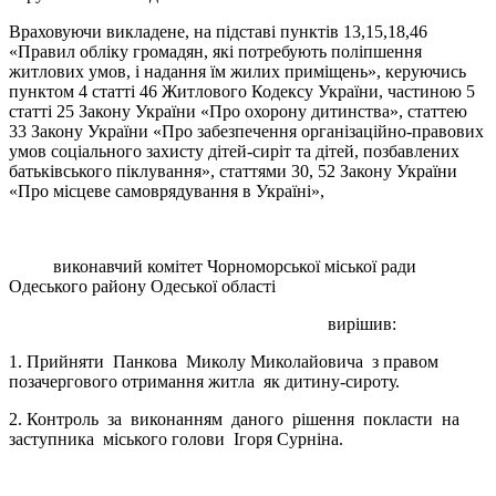
Враховуючи викладене, на підставі пунктів 13,15,18,46
«Правил обліку громадян, які потребують поліпшення
житлових умов, і надання їм жилих приміщень», керуючись
пунктом 4 статті 46 Житлового Кодексу України, частиною 5
статті 25 Закону України «Про охорону дитинства», статтею
33 Закону України «Про забезпечення організаційно-правових
умов соціального захисту дітей-сиріт та дітей, позбавлених
батьківського піклування», статтями 30, 52 Закону України
«Про місцеве самоврядування в Україні»,
виконавчий комітет Чорноморської міської ради
Одеського району Одеської області
вирішив:
1. Прийняти Панкова Миколу Миколайовича з правом
позачергового отримання житла як дитину-сироту.
2. Контроль за виконанням даного рішення покласти на
заступника міського голови Ігоря Сурніна.