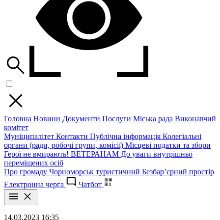
Головна
Новини
Документи
Послуги
Міська рада
Виконавчий
комітет
Муніципалітет
Контакти
Публічна інформація
Колегіальні
органи (ради, робочі групи, комісії)
Місцеві податки та збори
Герої не вмирають!
ВЕТЕРАНАМ
До уваги внутрішньо
переміщених осіб
Про громаду
Чорноморськ туристичний
Безбар’єрний простір
Електронна черга
Чатбот
14.03.2023 16:35