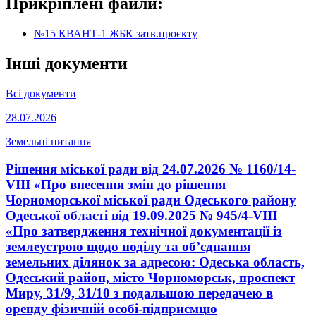
Прикріплені файли:
№15 КВАНТ-1 ЖБК затв.проєкту
Інші документи
Всі документи
28.07.2026
Земельні питання
Рішення міської ради від 24.07.2026 № 1160/14-
VIII «Про внесення змін до рішення
Чорноморської міської ради Одеського району
Одеської області від 19.09.2025 № 945/4-VIII
«Про затвердження технічної документації із
землеустрою щодо поділу та об’єднання
земельних ділянок за адресою: Одеська область,
Одеський район, місто Чорноморськ, проспект
Миру, 31/9, 31/10 з подальшою передачею в
оренду фізичній особі-підприємцю