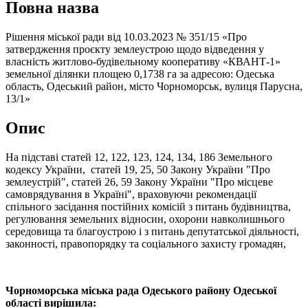
Повна назва
Рішення міської ради від 10.03.2023 № 351/15 «Про
затвердження проєкту землеустрою щодо відведення у
власність житлово-будівельному кооперативу «КВАНТ-1»
земельної ділянки площею 0,1738 га за адресою: Одеська
область, Одеський район, місто Чорноморськ, вулиця Парусна,
13/1»
Опис
На підставі статей 12, 122, 123, 124, 134, 186 Земельного
кодексу України, статей 19, 25, 50 Закону України "Про
землеустрій", статей 26, 59 Закону України "Про місцеве
самоврядування в Україні", враховуючи рекомендації
спільного засідання постійних комісій з питань будівництва,
регулювання земельних відносин, охорони навколишнього
середовища та благоустрою і з питань депутатської діяльності,
законності, правопорядку та соціального захисту громадян,
Чорноморська міська рада Одеського району Одеської
області вирішила: