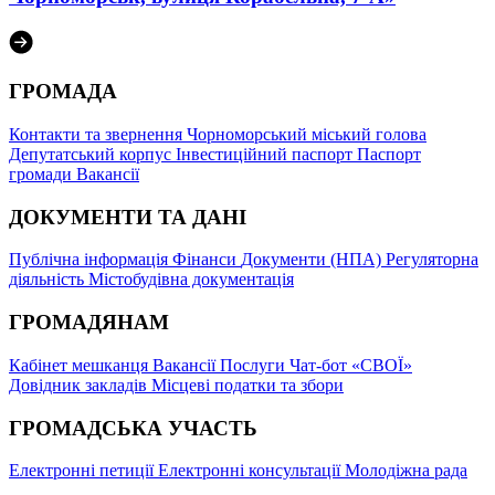
ГРОМАДА
Контакти та звернення
Чорноморський міський голова
Депутатський корпус
Інвестиційний паспорт
Паспорт
громади
Вакансії
ДОКУМЕНТИ ТА ДАНІ
Публічна інформація
Фінанси
Документи (НПА)
Регуляторна
діяльність
Містобудівна документація
ГРОМАДЯНАМ
Кабінет мешканця
Вакансії
Послуги
Чат-бот «СВОЇ»
Довідник закладів
Місцеві податки та збори
ГРОМАДСЬКА УЧАСТЬ
Електронні петиції
Електронні консультації
Молодіжна рада