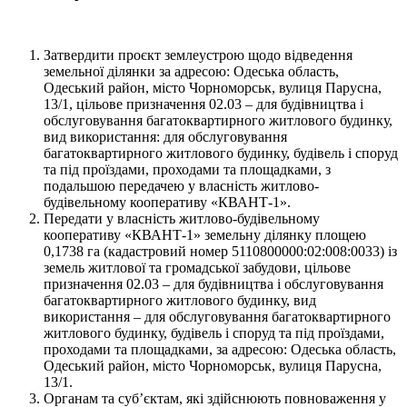
Затвердити проєкт землеустрою щодо відведення
земельної ділянки за адресою: Одеська область,
Одеський район, місто Чорноморськ, вулиця Парусна,
13/1, цільове призначення 02.03 – для будівництва і
обслуговування багатоквартирного житлового будинку,
вид використання: для обслуговування
багатоквартирного житлового будинку, будівель і споруд
та під проїздами, проходами та площадками, з
подальшою передачею у власність житлово-
будівельному кооперативу «КВАНТ-1».
Передати у власність житлово-будівельному
кооперативу «КВАНТ-1» земельну ділянку площею
0,1738 га (кадастровий номер 5110800000:02:008:0033) із
земель житлової та громадської забудови, цільове
призначення 02.03 – для будівництва і обслуговування
багатоквартирного житлового будинку, вид
використання – для обслуговування багатоквартирного
житлового будинку, будівель і споруд та під проїздами,
проходами та площадками, за адресою: Одеська область,
Одеський район, місто Чорноморськ, вулиця Парусна,
13/1.
Органам та суб’єктам, які здійснюють повноваження у