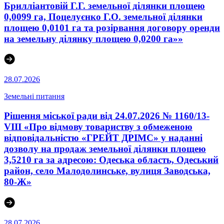
Брилліантовій Г.Г. земельної ділянки площею
0,0099 га, Поцелуєнко Г.О. земельної ділянки
площею 0,0101 га та розірвання договору оренди
на земельну ділянку площею 0,0200 га»»
28.07.2026
Земельні питання
Рішення міської ради від 24.07.2026 № 1160/13-
VIII «Про відмову товариству з обмеженою
відповідальністю «ГРЕЙТ ДРІМС» у наданні
дозволу на продаж земельної ділянки площею
3,5210 га за адресою: Одеська область, Одеський
район, село Малодолинське, вулиця Заводська,
80-Ж»
28.07.2026