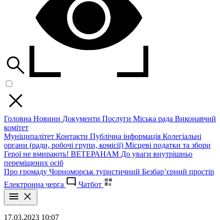
Головна
Новини
Документи
Послуги
Міська рада
Виконавчий
комітет
Муніципалітет
Контакти
Публічна інформація
Колегіальні
органи (ради, робочі групи, комісії)
Місцеві податки та збори
Герої не вмирають!
ВЕТЕРАНАМ
До уваги внутрішньо
переміщених осіб
Про громаду
Чорноморськ туристичний
Безбар’єрний простір
Електронна черга
Чатбот
17.03.2023 10:07