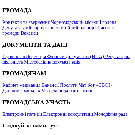
ГРОМАДА
Контакти та звернення
Чорноморський міський голова
Депутатський корпус
Інвестиційний паспорт
Паспорт
громади
Вакансії
ДОКУМЕНТИ ТА ДАНІ
Публічна інформація
Фінанси
Документи (НПА)
Регуляторна
діяльність
Містобудівна документація
ГРОМАДЯНАМ
Кабінет мешканця
Вакансії
Послуги
Чат-бот «СВОЇ»
Довідник закладів
Місцеві податки та збори
ГРОМАДСЬКА УЧАСТЬ
Електронні петиції
Електронні консультації
Молодіжна рада
Слідкуй за нами тут: