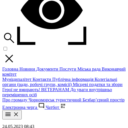
Головна
Новини
Документи
Послуги
Міська рада
Виконавчий
комітет
Муніципалітет
Контакти
Публічна інформація
Колегіальні
органи (ради, робочі групи, комісії)
Місцеві податки та збори
Герої не вмирають!
ВЕТЕРАНАМ
До уваги внутрішньо
переміщених осіб
Про громаду
Чорноморськ туристичний
Безбар’єрний простір
Електронна черга
Чатбот
24.05.2023 08:43