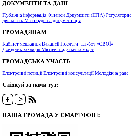
ДОКУМЕНТИ ТА ДАНІ
Публічна інформація
Фінанси
Документи (НПА)
Регуляторна
діяльність
Містобудівна документація
ГРОМАДЯНАМ
Кабінет мешканця
Вакансії
Послуги
Чат-бот «СВОЇ»
Довідник закладів
Місцеві податки та збори
ГРОМАДСЬКА УЧАСТЬ
Електронні петиції
Електронні консультації
Молодіжна рада
Слідкуй за нами тут:
НАША ГРОМАДА У СМАРТФОНІ: