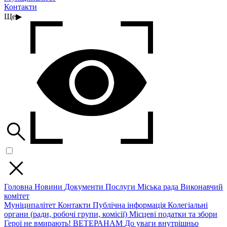
Контакти
Ще
▶
Головна
Новини
Документи
Послуги
Міська рада
Виконавчий
комітет
Муніципалітет
Контакти
Публічна інформація
Колегіальні
органи (ради, робочі групи, комісії)
Місцеві податки та збори
Герої не вмирають!
ВЕТЕРАНАМ
До уваги внутрішньо