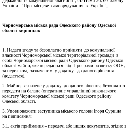
державної та комунальної власності", статтями 26, 60 Закону
України "Про місцеве самоврядування в Україні",
Чорноморська міська рада Одеського району Одеської
області вирішила:
1. Надати згоду та безоплатно прийняти до комунальної
власності Чорноморської міської територіальної громади в
особі Чорноморської міської ради Одеського району Одеської
області майно, яке передається від Програми розвитку ООН,
за переліком, зазначеним у додатку до даного рішення
(додається).
2. Майно, зазначене у додатку до даного рішення, безоплатно
передати на баланс (оперативне управління) виконавчого
комітету Чорноморської міської ради Одеського району
Одеської області.
3. Уповноважити заступника міського голови Ігоря Сурніна
на підписання:
3.1. актів приймання – передачі або інших документів, згідно з