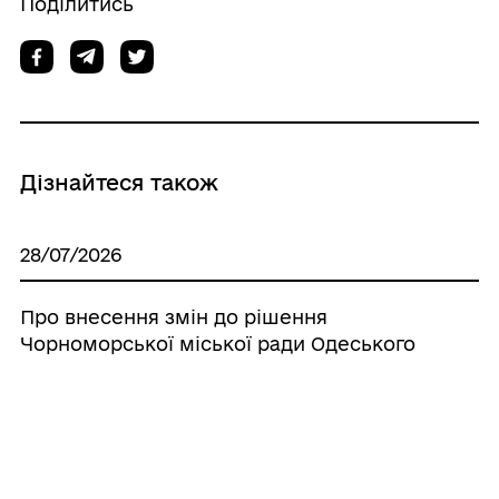
Поділитись
Дізнайтеся також
28/07/2026
Про внесення змін до рішення
Чорноморської міської ради Одеського
району Одеської області від 19.09.2025 №
945/4-VIII «Про затвердження технічної
документації із землеустрою щодо
поділу та об’єднання земельних ділянок
за адресою: Одеська область, Одеський