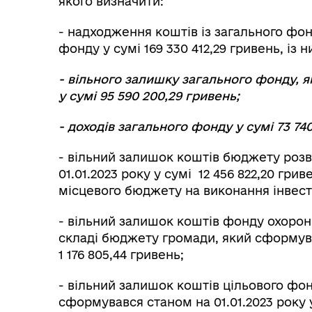
якого визначити:
- надходження коштів із загального фо
фонду у сумі 169 330 412,29 гривень, із н
- вільного залишку загального фонду, я
у сумі 9
5 590 200,29
гривень;
- доходів загального фонду у сумі
73 74
- вільний залишок коштів бюджету розв
01.01.2023 року у сумі 12 456 822,20 грив
місцевого бюджету на виконання інвести
- вільний залишок коштів фонду охоро
складі бюджету громади, який сформува
1 176 805,44 гривень;
- вільний залишок коштів цільового фо
сформувався станом на 01.01.2023 року у