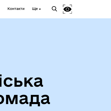
Контакти
Ще
Про громаду
іська
омада