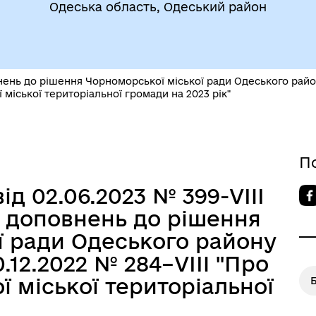
Одеська область, Одеський район
ень до рішення Чорноморської міської ради Одеського району
міської територіальної громади на 2023 рік"
егіальні органи (ради,
ВЕТЕРАНАМ
очі групи, комісії)
П
ід 02.06.2023 № 399-VIII
а доповнень до рішення
ї ради Одеського району
0.12.2022 № 284–VІII "Про
 міської територіальної