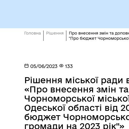
Головна
Рішення
Про внесення змін та доповн
"Про бюджет Чорноморської 
Кол
Виконавчий комітет
роб
05/06/2023
133
Рішення міської ради в
«Про внесення змін т
Чорноморської місько
Одеської області від 2
бюджет Чорноморської
громади на 2023 рік"»