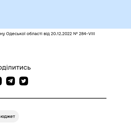
 Одеської області від 20.12.2022 № 284–VІII
Чорноморськ туристичний
оділитись
Бюджет