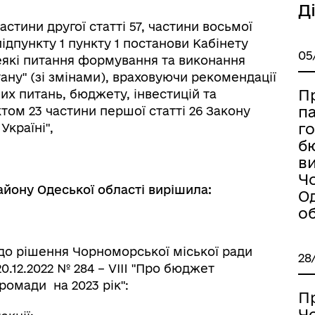
Д
частини другої статті 57, частини восьмої
ідпункту 1 пункту 1 постанови Кабінету
05
"Деякі питання формування та виконання
До уваги внутрішньо
цеві податки та збори
переміщених осіб
ану" (зі змінами), враховуючи рекомендації
П
их питань, бюджету, інвестицій та
п
том 23 частини першої статті 26 Закону
г
Україні",
б
в
Ч
йону Одеської області вирішила:
О
об
 до рішення Чорноморської міської ради
28
0.12.2022 № 284 – VІII "Про бюджет
ромади на 2023 рік":
П
Ч