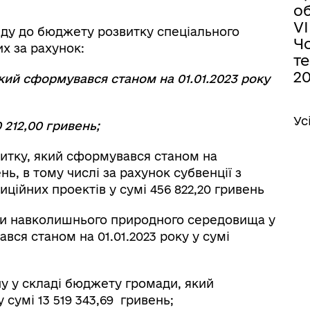
об
VІ
нду до бюджету розвитку спеціального
Ч
их за рахунок:
т
20
кий сформувався станом на 01.01.2023 року
Ус
0 212,00
гривень;
итку, який сформувався станом на
ень, в тому числі за рахунок субвенції з
ційних проектів у сумі 456 822,20 гривень
ни навколишнього природного середовища у
вся станом на 01.01.2023 року у сумі
ну у складі бюджету громади, який
 сумі 13 519 343,69 гривень;