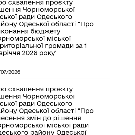
ро схвалення проєкту
ішення Чорноморської
ської ради Одеського
йону Одеської області "Про
иконання бюджету
орноморської міської
риторіальної громади за 1
вріччя 2026 року"
/07/2026
ро схвалення проєкту
ішення Чорноморської
ської ради Одеського
йону Одеської області "Про
несення змін до рішення
орноморської міської ради
деського району Одеської