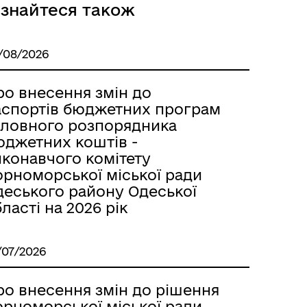
ізнайтеся також
/08/2026
Безбар’єрний простір
ро внесення змін до
аспортів бюджетних програм
оловного розпорядника
юджетних коштів -
иконавчого комітету
орноморської міської ради
деського району Одеської
ласті на 2026 рік
/07/2026
ро внесення змін до рішення
орноморської міської ради