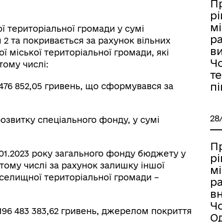
П
р
мі
ї територіальної громади у сумі
ра
м 2 та покривається за рахунок вільних
в
 міської територіальної громади, які
Ч
тому числі:
те
пі
 476 852,05 гривень, що сформувався за
28
озвитку спеціального фонду, у сумі
П
.01.2023 року загального фонду бюджету у
р
 тому числі за рахунок залишку іншої
мі
селищної територіальної громади –
ра
в
Ч
196 483 383,62 гривень, джерелом покриття
О