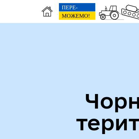
Міська рада
Пуб
Чорн
тери