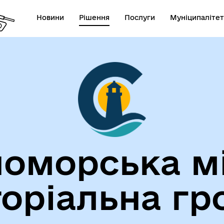
Новини
Рішення
Послуги
Муніципалітет
лічна інформація
Герої не вмирають!
оморська м
торіальна гр