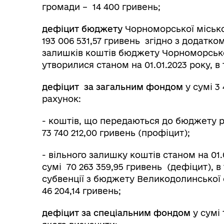
громади – 14 400 гривень;
дефіцит бюджету
Чорноморської місько
193 006 531,57 гривень згідно з додатко
залишків коштів бюджету Чорноморської
утворилися станом на 01.01.2023 року, в 
дефіцит
за загальним фондом
у сумі 3
рахунок:
- коштів, що передаються до бюджету р
73 740 212,00 гривень (профіцит);
- вільного залишку коштів станом на 01
сумі 70 263 359,95 гривень (дефіцит), в
субвенції з бюджету Великодолинської 
46 204,14 гривень;
дефіцит
за спеціальним фондом
у сумі 