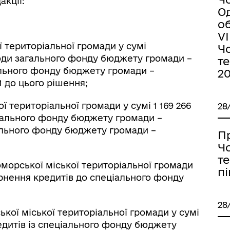
акції:
О
об
VІ
територіальної громади у сумі
Ч
оходи загального фонду бюджету громади –
т
іального фонду бюджету громади –
20
1 до цього рішення;
територіальної громади у сумі 1 169 266
28
агального фонду бюджету громади –
іального фонду бюджету громади –
П
Ч
те
орської міської територіальної громади
пі
вернення кредитів до спеціального фонду
28
ої міської територіальної громади у сумі
редитів із спеціального фонду бюджету