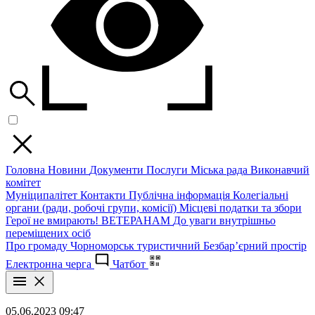
Головна
Новини
Документи
Послуги
Міська рада
Виконавчий
комітет
Муніципалітет
Контакти
Публічна інформація
Колегіальні
органи (ради, робочі групи, комісії)
Місцеві податки та збори
Герої не вмирають!
ВЕТЕРАНАМ
До уваги внутрішньо
переміщених осіб
Про громаду
Чорноморськ туристичний
Безбар’єрний простір
Електронна черга
Чатбот
05.06.2023 09:47