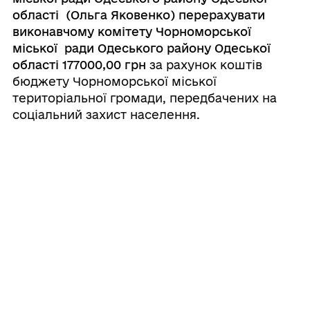
області (Ольга Яковенко) перерахувати
виконавчому комітету Чорноморської
міської ради Одеського району Одеської
області 177000,00 грн
за рахунок коштів
бюджету Чорноморської міської
територіальної громади, передбачених на
соціальний захист населення.
3.
Відділу бухгалтерського обліку та
звітності виконавчого комітету
Чорноморської міської ради Одеського
району Одеської області (Оксана Бонєва)
виплатити матеріальну допомогу.
4. Контроль за виконанням даного
розпорядження залишаю за собою.