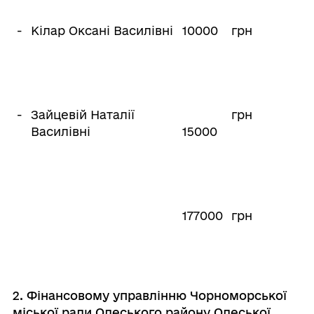
-
Кілар Оксані Василівні
10000
грн
-
Зайцевій Наталії
грн
Василівні
15000
177000
грн
2. Фінансовому управлінню Чорноморської
міської ради Одеського району Одеської