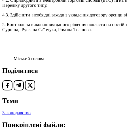
4.2. Оприлюднити в електронній торговій системі (ЕТС) та на 
Переліку другого типу.
4.3. Здійснити необхідні заходи з укладення договору оренди в
5. Контроль за виконанням даного рішення покласти на постійн
Сурніна, Руслана Саїнчука, Романа Тєліпова.
Міський голова Васи
Поділитися
Теми
Законодавство
Прикріплені файли: