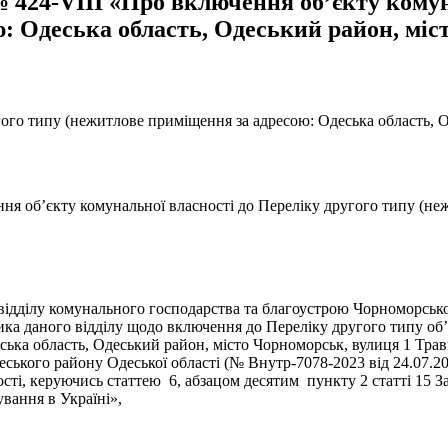
№ 424-VIII «Про включення об’єкту комун
: Одеська область, Одеський район, міст
ого типу (нежитлове приміщення за адресою: Одеська область, О
ння об’єкту комунальної власності до Переліку другого типу (н
 відділу комунального господарства та благоустрою Чорноморської
ника даного відділу щодо включення до Переліку другого типу о
еська область, Одеський район, місто Чорноморськ, вулиця 1 Тра
ського району Одеської області (№ Внутр-7078-2023 від 24.07.202
ості, керуючись статтею 6, абзацом десятим пункту 2 статті 15
вання в Україні»,