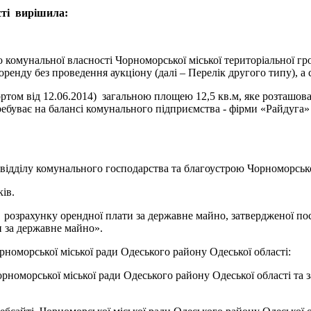
сті вирішила:
 комунальної власності Чорноморської міської територіальної гр
ренду без проведення аукціону (далі – Перелік другого типу), а 
том від 12.06.2014) загальною площею 12,5 кв.м, яке розташован
ребуває на балансі комунального підприємства - фірми «Райдуга»
 відділу комунального господарства та благоустрою Чорноморської
ків.
и розрахунку орендної плати за державне майно, затвердженої п
и за державне майно».
рноморської міської ради Одеського району Одеської області:
орноморської міської ради Одеського району Одеської області т