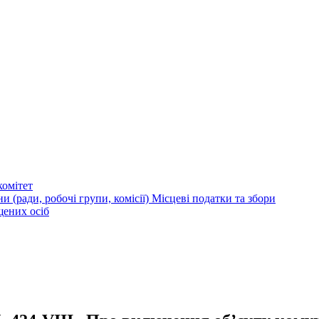
омітет
и (ради, робочі групи, комісії)
Місцеві податки та збори
щених осіб