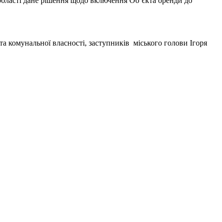
 області дане рішення щодо включення Об’єкта оренди до
а комунальної власності, заступників міського голови Ігоря