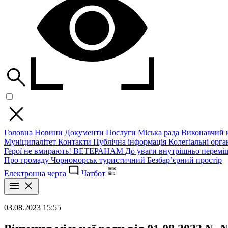
Головна
Новини
Документи
Послуги
Міська рада
Виконавчий к
Муніципалітет
Контакти
Публічна інформація
Колегіальні орган
Герої не вмирають!
ВЕТЕРАНАМ
До уваги внутрішньо перемі
Про громаду
Чорноморськ туристичний
Безбар’єрний простір
Електронна черга
Чатбот
03.08.2023 15:55