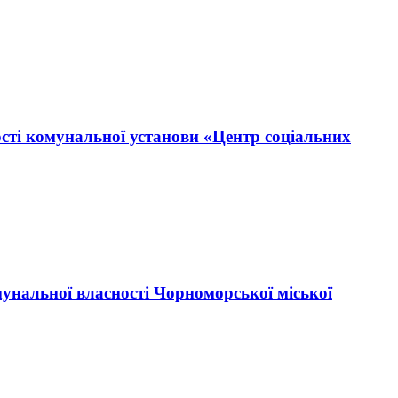
ості комунальної установи «Центр соціальних
мунальної власності Чорноморської міської