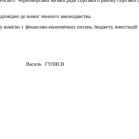
вебсайті Чорноморської міської ради Одеського району Одеської
ідповідно до вимог чинного законодавства.
у комісію з фінансово-економічних питань, бюджету, інвестицій т
ль ГУЛЯЄВ