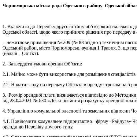
Чорноморська міська рада Одеського району Одеської обла
1. Включити до Переліку другого типу об’єкт, який належить до
Одеської області, щодо якого прийнято рішення про передачу в о
- нежитлове приміщення № 209 (№ 83 згідно з технічним паспор
Одеський район, місто Чорноморськ, вулиця 1 Травня, 3, що пе
(надалі – Об’єкт).
2. Затвердити умови оренди Об’єкта:
2.1. Майно може бути використане для розміщення спеціалістів
2.2. Надати згоду на передачу Об’єкта в оренду строком на 5 ро
3. Розмір орендної плати визначається відповідно до Методик
від 28.04.2021 № 630 «Деякі питання розрахунку орендної плат
4. Управлінню комунальної власності та земельних відносин Чо
4.1. Повідомити комунальне підприємство - фірму «Райдуга» Ч
оренди до Переліку другого типу.