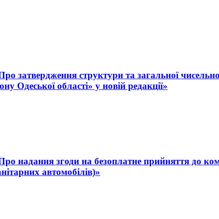
 «Про затвердження структури та загальної чисельн
ну Одеської області» у новій редакції»
 «Про надання згоди на безоплатне прийняття до ко
анітарних автомобілів)»