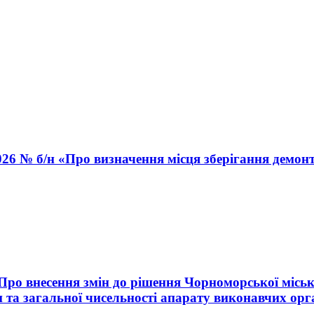
026 № б/н «Про визначення місця зберігання демон
«Про внесення змін до рішення Чорноморської міськ
 та загальної чисельності апарату виконавчих орг