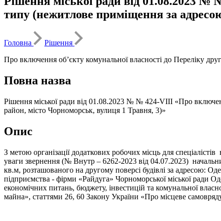
Рішення міської ради від 01.08.2023 № 
типу (нежитлове приміщення за адресою
Головна
Рішення
Про включення об’єкту комунальної власності до Переліку друг
Повна назва
Рішення міської ради від 01.08.2023 № № 424-VIII «Про включе
район, місто Чорноморськ, вулиця 1 Травня, 3)»
Опис
З метою організації додаткових робочих місць для спеціалістів
уваги звернення (№ Внутр – 6262-2023 від 04.07.2023) началь
кв.м, розташованого на другому поверсі будівлі за адресою: Од
підприємства - фірми «Райдуга» Чорноморської міської ради Оде
економічних питань, бюджету, інвестицій та комунальної власн
майна», статтями 26, 60 Закону України «Про місцеве самовряду