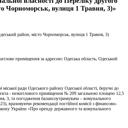
альної власності до Переліку другого
о Чорноморськ, вулиця 1 Травня, 3)»
деський район, місто Чорноморськ, вулиця 1 Травня, 3)
ежитлове приміщення за адресою: Одеська область, Одеський
 міської ради Одеського району Одеської області, беручи до
б’єкта - нежитлового приміщення № 209 загальною площею 12,5
вня, 3, та погодження балансоутримувача – комунального
3), враховуючи рекомендації постійної комісії з фінансово-
 Закону України «Про оренду державного та комунального