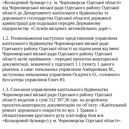
«Кольоровий бульвар») у м. Чорноморськ Одеської області»
від Чорноморської міської ради Одеського району Одеської
області до Департаменту капітального будівництва та
дорожнього господарства Одеської обласної державної
адміністрації для подальшої передачі Державному
підприємству «Служба місцевих автомобільних доріг».
1.2. Уповноваження наступних представників управління
капітального будівництва Чорноморської міської ради
Одеського району Одеської області на підписання від імені
Чорноморської міської ради Одеського району Одеської
області актів приймання – передачі проєктно-кошторисної
документації, зазначеної у підпункті 1.1 пункту 1 даного
рішення, а саме: начальника управління Амбарнікова М.,
заступника начальника управління Осадчого О., головного
бухгалтера управління Євич Ю.
1.3. Списання управлінням капітального будівництва
Чорноморської міської ради Одеського району Одеської
області видатків у сумі 512 597,56 грн. на розроблену
проєктно-кошторисну документацію по об’єкту: «Капітальний
ремонт дорожнього покриття по вул. 1 Травня з
облаштуванням кругового руху (світлофор біля ж/к
«Кольоровий бульвар») у м. Чорноморськ Одеської області».