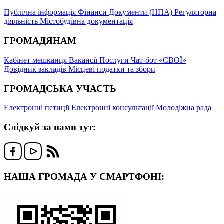
Публічна інформація
Фінанси
Документи (НПА)
Регуляторна
діяльність
Містобудівна документація
ГРОМАДЯНАМ
Кабінет мешканця
Вакансії
Послуги
Чат-бот «СВОЇ»
Довідник закладів
Місцеві податки та збори
ГРОМАДСЬКА УЧАСТЬ
Електронні петиції
Електронні консультації
Молодіжна рада
Слідкуй за нами тут:
НАША ГРОМАДА У СМАРТФОНІ: