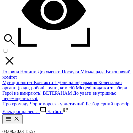
Головна
Новини
Документи
Послуги
Міська рада
Виконавчий
комітет
Муніципалітет
Контакти
Публічна інформація
Колегіальні
органи (ради, робочі групи, комісії)
Місцеві податки та збори
Герої не вмирають!
ВЕТЕРАНАМ
До уваги внутрішньо
переміщених осіб
Про громаду
Чорноморськ туристичний
Безбар’єрний простір
Електронна черга
Чатбот
03.08.2023 15:57