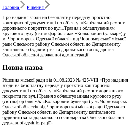
Головна
Рішення
Про надання згоди на безоплатну передачу проєктно-
кошторисної документації по об’єкту: «Капітальний ремонт
дорожнього покриття по вул.1Травня з облаштуванням
кругового руху (світлофор біля ж/к «Кольоровий бульвар») у
м. Чорноморськ Одеської області» від Чорноморської міської
ради Одеського району Одеської області до Департаменту
капітального будівництва та дорожнього господарства
Одеської обласної державної адміністрації
Повна назва
Рішення міської ради від 01.08.2023 № 425-VIII «Про надання
згоди на безоплатну передачу проєктно-кошторисної
документації по об’єкту: «Капітальний ремонт дорожнього
покриття по вул.1Травня з облаштуванням кругового руху
(світлофор біля ж/к «Кольоровий бульвар») у м. Чорноморськ
Одеської області» від Чорноморської міської ради Одеського
району Одеської області до Департаменту капітального
будівництва та дорожнього господарства Одеської обласної
державної адміністрації»