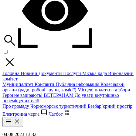
Головна
Новини
Документи
Послуги
Міська рада
Виконавчий
комітет
Муніципалітет
Контакти
Публічна інформація
Колегіальні
органи (ради, робочі групи, комісії)
Місцеві податки та збори
Герої не вмирають!
ВЕТЕРАНАМ
До уваги внутрішньо
переміщених осіб
Про громаду
Чорноморськ туристичний
Безбар’єрний простір
Електронна черга
Чатбот
04.08.2023 13:32