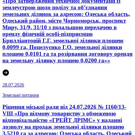
«Про затвердження технічної документації із
землеустрою щодо поділу та об’єднання
земельних ділянок за адресою: Одеська область,
Одеський район, місто Чорноморськ, проспект
Миру, 31/9, 31/10 з подальшою передачею в
оренду фізичній особі-підприємцю
Брилліантовій Г.Г. земельної ділянки площею
0,0099 га, Поцелуєнко Г.О. земельної ділянки
площею 0,0101 га та розірвання договору оренди
на земельну ділянку площею 0,0200 га»»
28.07.2026
Земельні питання
Рішення міської ради від 24.07.2026 № 1160/13-
VIII «Про відмову товариству з обмеженою
відповідальністю «ГРЕЙТ ДРІМС» у наданні
дозволу на продаж земельної ділянки площею
3,5210 га за адресою: Одеська область, Одеський