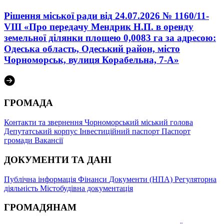
Рішення міської ради від 24.07.2026 № 1160/11-
VIII «Про передачу Мендрик Н.П. в оренду
земельної ділянки площею 0,0083 га за адресою:
Одеська область, Одеський район, місто
Чорноморськ, вулиця Корабельна, 7-А»
ГРОМАДА
Контакти та звернення
Чорноморський міський голова
Депутатський корпус
Інвестиційний паспорт
Паспорт
громади
Вакансії
ДОКУМЕНТИ ТА ДАНІ
Публічна інформація
Фінанси
Документи (НПА)
Регуляторна
діяльність
Містобудівна документація
ГРОМАДЯНАМ