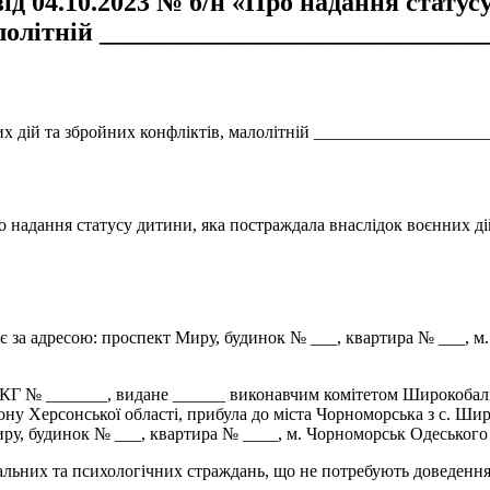
ід 04.10.2023 № б/н «Про надання статус
лолітній ______________________________
их дій та збройних конфліктів, малолітній ___________________
о надання статусу дитини, яка постраждала внаслідок воєнних ді
 за адресою: проспект Миру, будинок № ___, квартира № ___, м.
КГ № _______, видане ______ виконавчим комітетом Широкобалків
ону Херсонської області, прибула до міста Чорноморська з с. Шир
иру, будинок № ___, квартира № ____, м. Чорноморськ Одеського
альних та психологічних страждань, що не потребують доведення