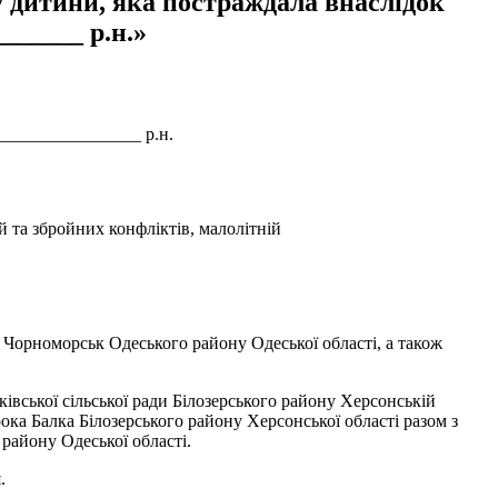
у дитини, яка постраждала внаслідок
______ р.н.»
_________________ р.н.
й та збройних конфліктів, малолітній
 Чорноморськ Одеського району Одеської області, а також
ської сільської ради Білозерського району Херсонській
ока Балка Білозерського району Херсонської області разом з
 району Одеської області.
.