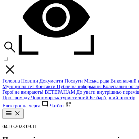
Головна
Новини
Документи
Послуги
Міська рада
Виконавчий к
Муніципалітет
Контакти
Публічна інформація
Колегіальні орган
Герої не вмирають!
ВЕТЕРАНАМ
До уваги внутрішньо перемі
Про громаду
Чорноморськ туристичний
Безбар’єрний простір
Електронна черга
Чатбот
04.10.2023 09:11