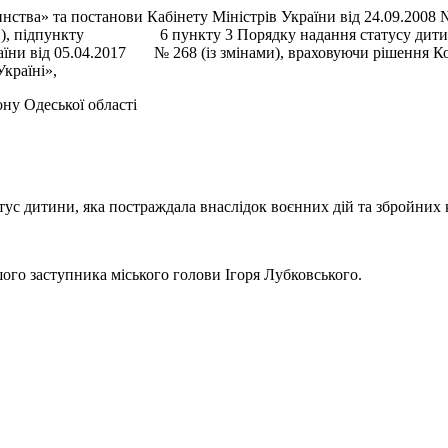
инства» та постанови Кабінету Міністрів України від 24.09.2008 
ннями), підпункту 6 пункту 3 Порядку надання статусу дитини
їни від 05.04.2017 № 268 (із змінами), враховуючи рішення Комі
 Україні»,
ну Одеської області
 дитини, яка постраждала внаслідок воєнних дій та збройних к
о заступника міського голови Ігоря Лубковського.