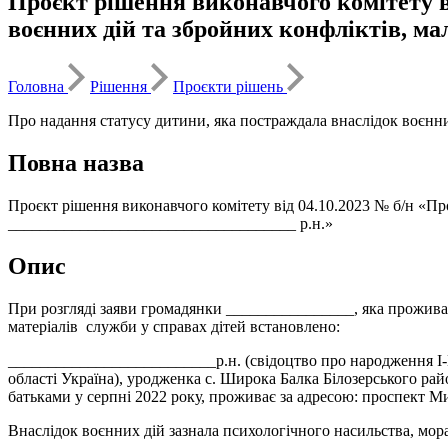
Проєкт рішення виконавчого комітету в
воєнних дій та збройних конфліктів, ма
Головна
Рішення
Проєкти рішень
Про надання статусу дитини, яка постраждала внаслідок воєнн
Повна назва
Проєкт рішення виконавчого комітету від 04.10.2023 № б/н «Пр
____________________________________ р.н.»
Опис
При розгляді заяви громадянки ________________, яка проживає
матеріалів служби у справах дітей встановлено:
__________________________р.н. (свідоцтво про народження І-
області Україна), уродженка с. Широка Балка Білозерського рай
батьками у серпні 2022 року, проживає за адресою: проспект М
Внаслідок воєнних дій зазнала психологічного насильства, мор