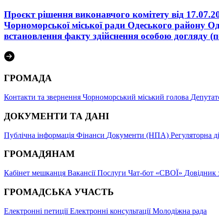
Проєкт рішення виконавчого комітету від 17.07.2
Чорноморської міської ради Одеського району Одес
встановлення факту здійснення особою догляду (п
ГРОМАДА
Контакти та звернення
Чорноморський міський голова
Депутат
ДОКУМЕНТИ ТА ДАНІ
Публічна інформація
Фінанси
Документи (НПА)
Регуляторна д
ГРОМАДЯНАМ
Кабінет мешканця
Вакансії
Послуги
Чат-бот «СВОЇ»
Довідник 
ГРОМАДСЬКА УЧАСТЬ
Електронні петиції
Електронні консультації
Молодіжна рада