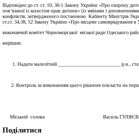
Відповідно до ст. ст. 10, 30-1 Закону України «Про охорону дит
пов’язаної із захистом прав дитини» (із змінами і доповне
конфліктів, затвердженого постановою Кабінету Міністрів Укра
ст.ст. 34,38, 52 Закону України «Про місцеве самоврядування в
виконавчий комітет Чорноморської міської ради Одеського райо
вирішив:
1. Надати малолітній _________________________ р.н., статус
2. Контроль за виконанням цього рішення покласти на першог
Міський голова Василь ГУЛЯЄВ
Поділитися