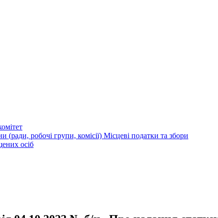
омітет
и (ради, робочі групи, комісії)
Місцеві податки та збори
щених осіб