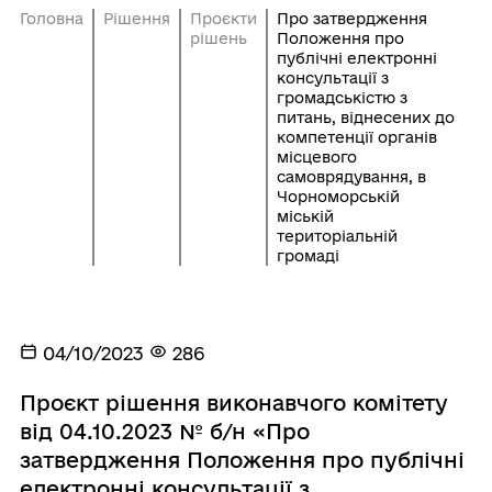
Головна
Рішення
Проєкти
Про затвердження
рішень
Положення про
публічні електронні
консультації з
громадськістю з
питань, віднесених до
компетенції органів
місцевого
самоврядування, в
Чорноморській
міській
територіальній
громаді
04/10/2023
286
Проєкт рішення виконавчого комітету
від 04.10.2023 № б/н «Про
затвердження Положення про публічні
електронні консультації з