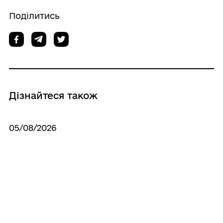
Поділитись
Дізнайтеся також
05/08/2026
Про визначення місця зберігання
демонтованих тимчасових споруд та
конструкцій зовнішньої реклами
28/07/2026