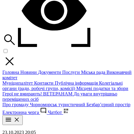
Головна
Новини
Документи
Послуги
Міська рада
Виконавчий
комітет
Муніципалітет
Контакти
Публічна інформація
Колегіальні
органи (ради, робочі групи, комісії)
Місцеві податки та збори
Герої не вмирають!
ВЕТЕРАНАМ
До уваги внутрішньо
переміщених осіб
Про громаду
Чорноморськ туристичний
Безбар’єрний простір
Електронна черга
Чатбот
23.10.2023 20:05