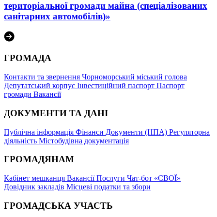
територіальної громади майна (спеціалізованих
санітарних автомобілів)»
ГРОМАДА
Контакти та звернення
Чорноморський міський голова
Депутатський корпус
Інвестиційний паспорт
Паспорт
громади
Вакансії
ДОКУМЕНТИ ТА ДАНІ
Публічна інформація
Фінанси
Документи (НПА)
Регуляторна
діяльність
Містобудівна документація
ГРОМАДЯНАМ
Кабінет мешканця
Вакансії
Послуги
Чат-бот «СВОЇ»
Довідник закладів
Місцеві податки та збори
ГРОМАДСЬКА УЧАСТЬ