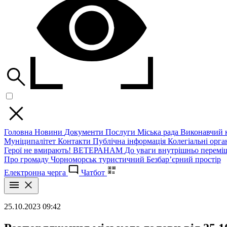
Головна
Новини
Документи
Послуги
Міська рада
Виконавчий к
Муніципалітет
Контакти
Публічна інформація
Колегіальні орган
Герої не вмирають!
ВЕТЕРАНАМ
До уваги внутрішньо перемі
Про громаду
Чорноморськ туристичний
Безбар’єрний простір
Електронна черга
Чатбот
25.10.2023 09:42