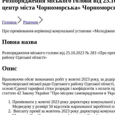
Розпорядження міського голови від 25.
центр міста Чорноморська» Чорноморськ
Головна
Рішення
Про преміювання керівниці комунальної установи «Молодіжний 
Повна назва
Розпорядження міського голови від 25.10.2023 № 283 «Про пре
району Одеської області»
Опис
Враховуючи обсяг виконаних робіт у жовтні 2023 року, за дод
Чорноморської міської ради Одеського району Одеської області
основі Єдиної тарифної сітки розрядів і коефіцієнтів з оплати 
статтею 42 Закону України "Про місцеве самоврядування в Укра
Преміювати у жовтні 2023 року директорку комунальної 
Медведєву у розмірі 50 відсотків нарахованої заробітної 
Виплату премії за жовтень 2023 року директорці комунал