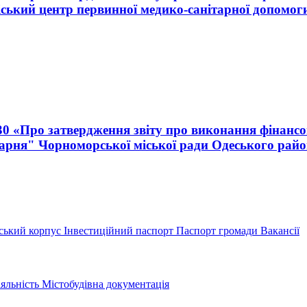
ський центр первинної медико-санітарної допомог
230 «Про затвердження звіту про виконання фінанс
рня" Чорноморської міської ради Одеського район
ський корпус
Інвестиційний паспорт
Паспорт громади
Вакансії
іяльність
Містобудівна документація