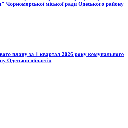
и" Чорноморської міської ради Одеського району
ового плану за 1 квартал 2026 року комунального
у Одеської області»