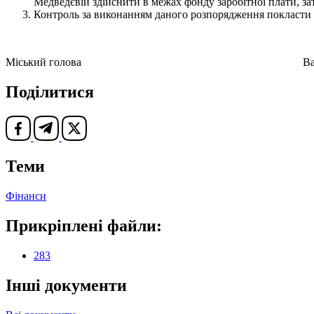
Медведєвій здійснити в межах фонду заробітної плати, з
Контроль за виконанням даного розпорядження покласти 
Міський голова Василь 
Поділитися
Теми
Фінанси
Прикріплені файли:
283
Інші документи