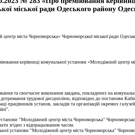
10.2023 № 283 «Про преміювання керівни
ої міської ради Одеського району Одесь
центр міста Чорноморська» Чорноморської міської ради Одесько
міювання керівниці комунальної установи «Молодіжний центр мі
ержання та своєчасне виконання завдань, покладених на комунал
, дотримання трудової дисципліни, відповідно до постанови Кабі
праці працівників установ, закладів та організацій окремих галу
їні".
установи "Молодіжний центр міста Чорноморська" Чорноморської 
плати згідно з відпрацьованим часом.
ьної установи "Молодіжний центр міста Чорноморська" Чорноморс