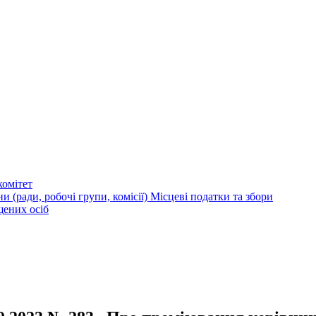
омітет
и (ради, робочі групи, комісії)
Місцеві податки та збори
щених осіб