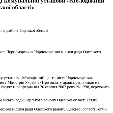
ці комунальної установи «Молодіжний
кої області»
го району Одеської області
ста Чорноморська» Чорноморської міської ради Одеського
ьну установу «Молодіжний центр міста Чорноморська»
нету Міністрів України «Про оплату праці працівників на
зей бюджетної сфери» від 30 серпня 2002 року № 1298, керуючись
міської ради Одеського району Одеської області Тетяну
ької міської ради Одеського району Одеської області Тетяні