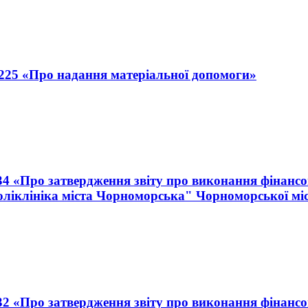
 225 «Про надання матеріальної допомоги»
234 «Про затвердження звіту про виконання фінанс
ліклініка міста Чорноморська" Чорноморської міс
232 «Про затвердження звіту про виконання фінанс