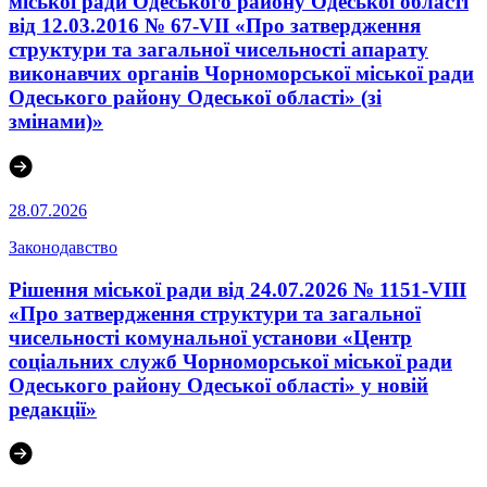
міської ради Одеського району Одеської області
від 12.03.2016 № 67-VІI «Про затвердження
структури та загальної чисельності апарату
виконавчих органів Чорноморської міської ради
Одеського району Одеської області» (зі
змінами)»
28.07.2026
Законодавство
Рішення міської ради від 24.07.2026 № 1151-VIII
«Про затвердження структури та загальної
чисельності комунальної установи «Центр
соціальних служб Чорноморської міської ради
Одеського району Одеської області» у новій
редакції»