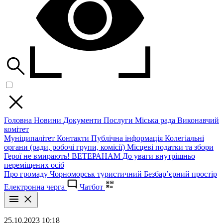
Головна
Новини
Документи
Послуги
Міська рада
Виконавчий
комітет
Муніципалітет
Контакти
Публічна інформація
Колегіальні
органи (ради, робочі групи, комісії)
Місцеві податки та збори
Герої не вмирають!
ВЕТЕРАНАМ
До уваги внутрішньо
переміщених осіб
Про громаду
Чорноморськ туристичний
Безбар’єрний простір
Електронна черга
Чатбот
25.10.2023 10:18