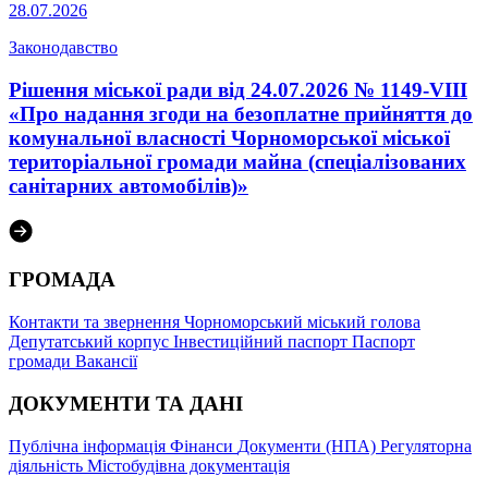
28.07.2026
Законодавство
Рішення міської ради від 24.07.2026 № 1149-VIII
«Про надання згоди на безоплатне прийняття до
комунальної власності Чорноморської міської
територіальної громади майна (спеціалізованих
санітарних автомобілів)»
ГРОМАДА
Контакти та звернення
Чорноморський міський голова
Депутатський корпус
Інвестиційний паспорт
Паспорт
громади
Вакансії
ДОКУМЕНТИ ТА ДАНІ
Публічна інформація
Фінанси
Документи (НПА)
Регуляторна
діяльність
Містобудівна документація