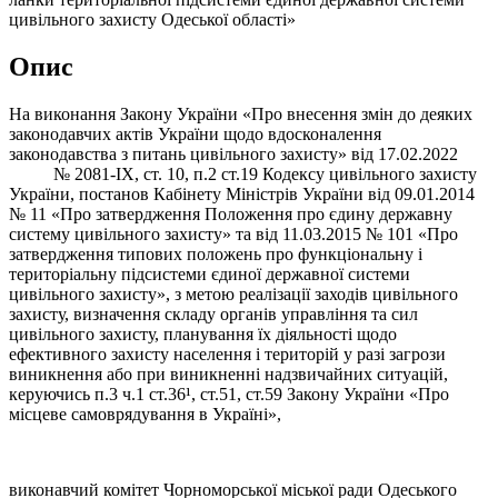
цивільного захисту Одеської області»
Опис
На виконання Закону України «Про внесення змін до деяких
законодавчих актів України щодо вдосконалення
законодавства з питань цивільного захисту» від 17.02.2022
№ 2081-ІХ, ст. 10, п.2 ст.19 Кодексу цивільного захисту
України, постанов Кабінету Міністрів України від 09.01.2014
№ 11 «Про затвердження Положення про єдину державну
систему цивільного захисту» та від 11.03.2015 № 101 «Про
затвердження типових положень про функціональну і
територіальну підсистеми єдиної державної системи
цивільного захисту», з метою реалізації заходів цивільного
захисту, визначення складу органів управління та сил
цивільного захисту, планування їх діяльності щодо
ефективного захисту населення і територій у разі загрози
виникнення або при виникненні надзвичайних ситуацій,
керуючись п.3 ч.1 ст.36¹, ст.51, ст.59 Закону України «Про
місцеве самоврядування в Україні»,
виконавчий комітет Чорноморської міської ради Одеського