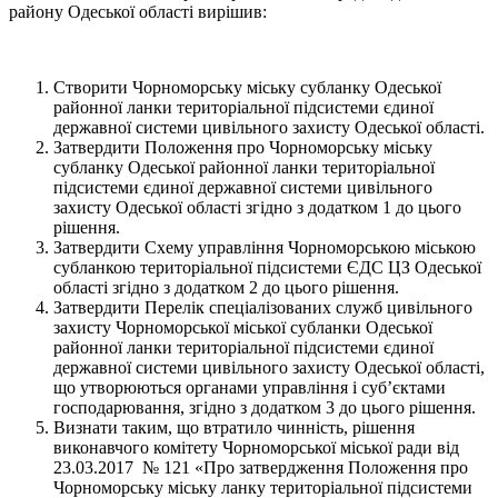
району Одеської області вирішив:
Створити Чорноморську міську субланку Одеської
районної ланки територіальної підсистеми єдиної
державної системи цивільного захисту Одеської області.
Затвердити Положення про Чорноморську міську
субланку Одеської районної ланки територіальної
підсистеми єдиної державної системи цивільного
захисту Одеської області згідно з додатком 1 до цього
рішення.
Затвердити Схему управління Чорноморською міською
субланкою територіальної підсистеми ЄДС ЦЗ Одеської
області згідно з додатком 2 до цього рішення.
Затвердити Перелік спеціалізованих служб цивільного
захисту Чорноморської міської субланки Одеської
районної ланки територіальної підсистеми єдиної
державної системи цивільного захисту Одеської області,
що утворюються органами управління і суб’єктами
господарювання, згідно з додатком 3 до цього рішення.
Визнати таким, що втратило чинність, рішення
виконавчого комітету Чорноморської міської ради від
23.03.2017 № 121 «Про затвердження Положення про
Чорноморську міську ланку територіальної підсистеми