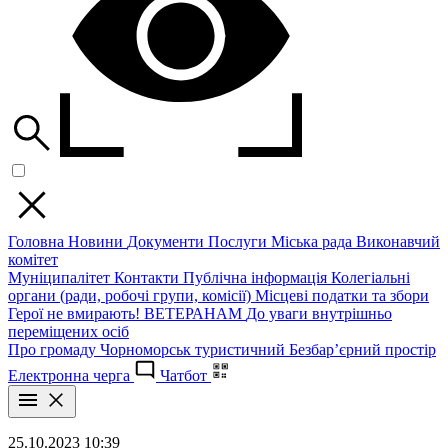
Головна
Новини
Документи
Послуги
Міська рада
Виконавчий
комітет
Муніципалітет
Контакти
Публічна інформація
Колегіальні
органи (ради, робочі групи, комісії)
Місцеві податки та збори
Герої не вмирають!
ВЕТЕРАНАМ
До уваги внутрішньо
переміщених осіб
Про громаду
Чорноморськ туристичний
Безбар’єрний простір
Електронна черга
Чатбот
25.10.2023 10:39