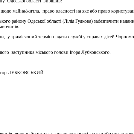
ону Одеської області вирішив:
до майна/житла, право власності на яке або право користування
го району Одеської області (Лілія Гудкова) забезпечити надання
равочинів.
, у тримісячний термін надати службі у справах дітей Чорномор
го заступника міського голови Ігоря Лубковського.
о голови Ігор ЛУБКОВСЬКИЙ
вочинів щодо майна/житла, право власності на яке або право ко