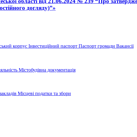
ької області від 21.06.2024 № 239 “Про затверджен
остійного догляду)”»
ський корпус
Інвестиційний паспорт
Паспорт громади
Вакансії
іяльність
Містобудівна документація
закладів
Місцеві податки та збори