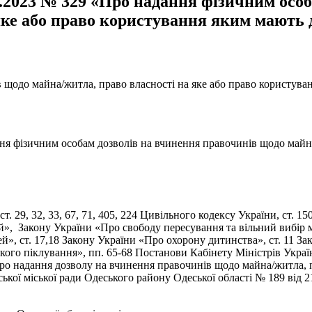
1.2023 № 329 «Про надання фізичним осо
яке або право користування яким мають 
 щодо майна/житла, право власності на яке або право користува
ня фізичним особам дозволів на вчинення правочинів щодо майна
.ст. 29, 32, 33, 67, 71, 405, 224 Цивільного кодексу України, ст.
тей», Закону України «Про свободу пересування та вільний вибір 
тей», ст. 17,18 Закону України «Про охорону дитинства», ст. 11 
ького піклування», пп. 65-68 Постанови Кабінету Міністрів Украї
ро надання дозволу на вчинення правочинів щодо майна/житла, п
ої міської ради Одеського району Одеської області № 189 від 21