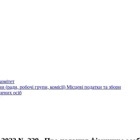
омітет
и (ради, робочі групи, комісії)
Місцеві податки та збори
щених осіб