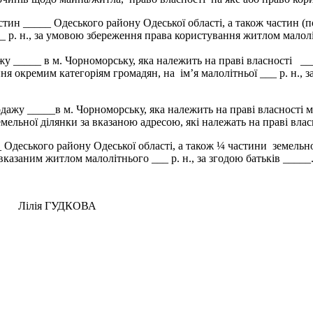
 _____ Одеського району Одеської області, а також частин (по 
__ р. н., за умовою збереження права користування житлом малоліт
 _____ в м. Чорноморську, яка належить на праві власності ___,
ня окремим категоріям громадян, на ім’я малолітньої ___ р. н.
_____в м. Чорноморську, яка належить на праві власності мало
ельної ділянки за вказаною адресою, які належать на праві власн
ського району Одеської області, а також ¼ частини земельної д
вказаним житлом малолітнього ___ р. н., за згодою батьків _____
лія ГУДКОВА