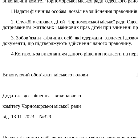
виконавчий комітет Чорноморської міської ради Одеського рай
1.Надати фізичним особам дозвіл на здійснення правочинів що
2. Службі у справах дітей Чорноморської міської ради Одесько
дотриманням житлових і майнових прав дітей при вчиненні п
3. Зобов’язати фізичних осіб, які одержали зазначені дозволи
документи, що підтверджують здійснення даного правочину.
4.Контроль за виконанням даного рішення покласти на першо
Виконуючий обов’язки міськог
Додаток до рішення виконавчого
комітету Чорноморської міської ради
від 13.11. 2023 №329
Перелік фізичних осіб, яким надається дозвіл на вчинення пра