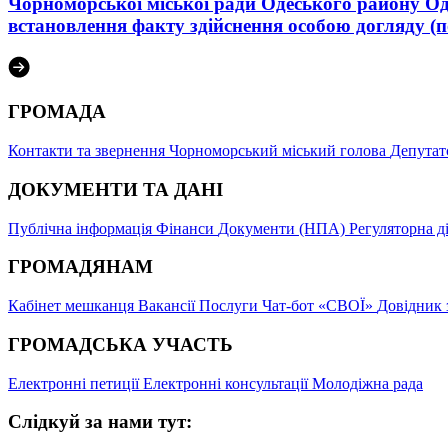
Чорноморської міської ради Одеського району Одес
встановлення факту здійснення особою догляду (п
ГРОМАДА
Контакти та звернення
Чорноморський міський голова
Депутат
ДОКУМЕНТИ ТА ДАНІ
Публічна інформація
Фінанси
Документи (НПА)
Регуляторна д
ГРОМАДЯНАМ
Кабінет мешканця
Вакансії
Послуги
Чат-бот «СВОЇ»
Довідник 
ГРОМАДСЬКА УЧАСТЬ
Електронні петиції
Електронні консультації
Молодіжна рада
Слідкуй за нами тут: