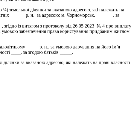
¼) земельної ділянки за вказаною адресою, які належать на
ніх ______ р. н., за адресою: м. Чорноморськ, _______, за
 згідно із витягом з протоколу від 26.05.2023 № 4 про виплату
, за умовою забезпечення права користування придбаним житлом
літньому _____ р. н., за умовою дарування на його ім’я
ості ____, за згодою батьків _____.
ілянки за вказаною адресою, які належать на праві власності
.