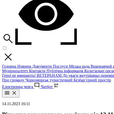
Головна
Новини
Документи
Послуги
Міська рада
Виконавчий к
Муніципалітет
Контакти
Публічна інформація
Колегіальні орган
Герої не вмирають!
ВЕТЕРАНАМ
До уваги внутрішньо перемі
Про громаду
Чорноморськ туристичний
Безбар’єрний простір
Електронна черга
Чатбот
14.11.2023 16:11