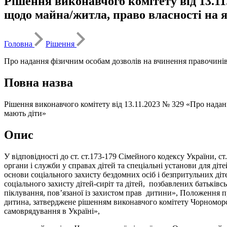
Рішення виконавчого комітету від 13.1
щодо майна/житла, право власності на 
Головна
Рішення
Про надання фізичним особам дозволів на вчинення правочинів
Повна назва
Рішення виконавчого комітету від 13.11.2023 № 329 «Про надан
мають діти»
Опис
У відповідності до ст. ст.173-179 Сімейного кодексу України, ст
органи і служби у справах дітей та спеціальні установи для ді
основи соціального захисту бездомних осіб і безпритульних ді
соціального захисту дітей-сиріт та дітей, позбавлених батьківс
піклування, пов’язаної із захистом прав дитини», Положення п
дитина, затверджене рішенням виконавчого комітету Чорноморськ
самоврядування в Україні»,