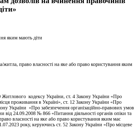
бам дозволів на вчинення правочинів
діти»
ння яким мають діти
/житла, право власності на яке або право користування яким
 150 Житлового кодексу України, ст. 4 Закону України «Про
місця проживання в Україні», ст. 12 Закону України «Про
Закону України «Про забезпечення організаційно-правових умов
ни від 24.09.2008 № 866 «Питання діяльності органів опіки та
раво власності на яке або право користування яким має
.07.2023 року, керуючись ст. 52 Закону України «Про місцеве