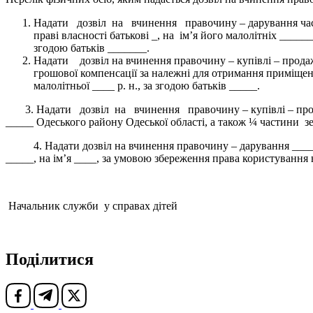
Надати дозвіл на вчинення правочину – дарування частин
праві власності батькові _, на ім’я його малолітніх _____
згодою батьків _______.
Надати дозвіл на вчинення правочину – купівлі – продажу
грошової компенсації за належні для отримання приміщен
малолітньої ____ р. н., за згодою батьків _____.
3. Надати дозвіл на вчинення правочину – купівлі – продажу 
_____ Одеського району Одеської області, а також ¼ частини зем
4. Надати дозвіл на вчинення правочину – дарування ____ Оде
_____, на ім’я ____, за умовою збереження права користування 
Начальник служби у справах дітей Лі
Поділитися