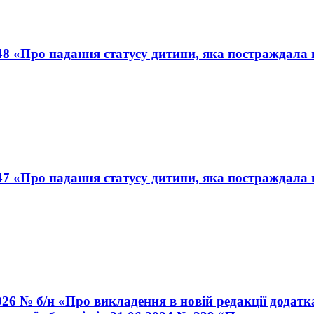
8 «Про надання статусу дитини, яка постраждала вн
7 «Про надання статусу дитини, яка постраждала вн
026 № б/н «Про викладення в новій редакції додатк