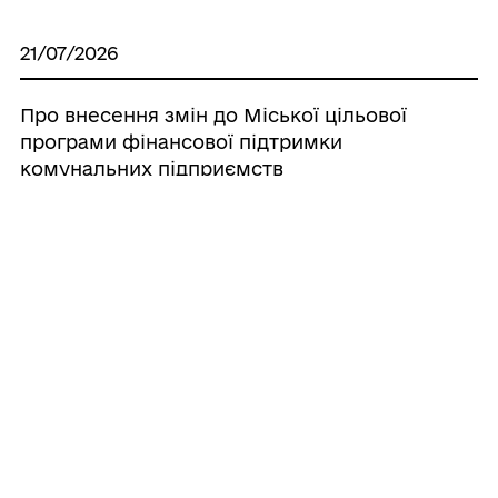
21/07/2026
Про внесення змін до Міської цільової
програми фінансової підтримки
комунальних підприємств
Чорноморської міської ради Одеського
району Одеської області на 2026 рік,
затвердженої рішенням Чорноморської
міської ради Одеського району Одеської
області від 24.12.2025 № 1009-VIII (зі
змінами)
20/07/2026
Про внесення змін до Міської цільової
програми «Здоров’я населення