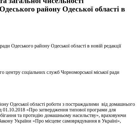
та загальної чисельності
Одеського району Одеської області в
ради Одеського району Одеської області в новій редакції
ого центру соціальних служб Чорноморської міської ради
йону Одеської області роботи з постраждалими від домашнього
ід 01.10.2018 «Про затвердження типової програми для
побігання та протидію домашньому насильству», враховуючи
6 Закону України «Про місцеве самоврядування в Україні»,