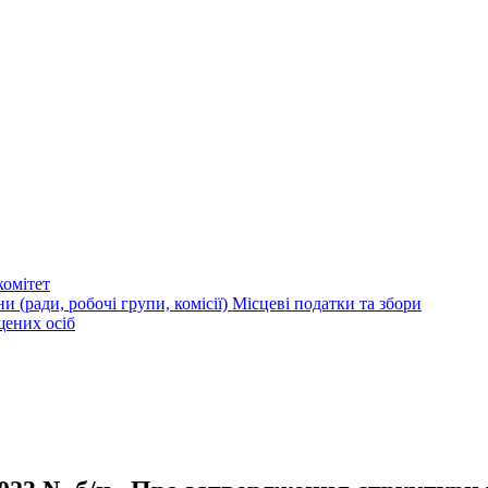
омітет
и (ради, робочі групи, комісії)
Місцеві податки та збори
щених осіб