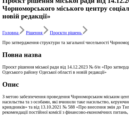
Проєкт рішення міської ради від 14.12.
Чорноморського міського центру соціал
новій редакції»
Головна
Рішення
Проєкти рішень
Про затвердження структури та загальної чисельності Чорномор
Повна назва
Проєкт рішення міської ради від 14.12.2023 № б/н «Про затвер
Одеського району Одеської області в новій редакції»
Опис
З метою забезпечення проведення Чорноморським міським цент
насильства та з особами, які вчинили таке насильство, керуюч
кривдників» та від 13.10.2021 № 588 «Про внесення змін до Ти
рекомендації постійної комісії з фінансово-економічних питань,