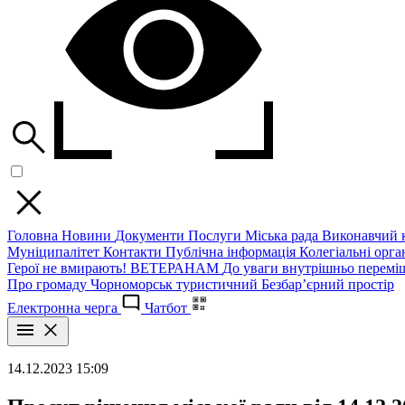
Головна
Новини
Документи
Послуги
Міська рада
Виконавчий к
Муніципалітет
Контакти
Публічна інформація
Колегіальні орган
Герої не вмирають!
ВЕТЕРАНАМ
До уваги внутрішньо перемі
Про громаду
Чорноморськ туристичний
Безбар’єрний простір
Електронна черга
Чатбот
14.12.2023 15:09