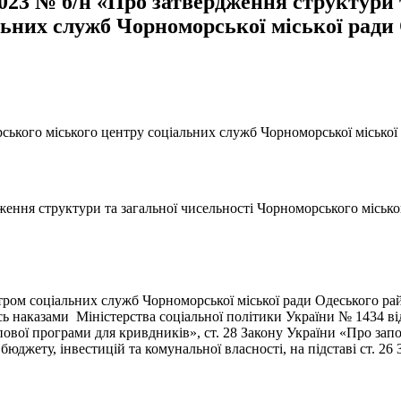
2023 № б/н «Про затвердження структури 
ьних служб Чорноморської міської ради 
ського міського центру соціальних служб Чорноморської міської 
дження структури та загальної чисельності Чорноморського міськ
ром соціальних служб Чорноморської міської ради Одеського ра
ись наказами Міністерства соціальної політики України № 1434 в
пової програми для кривдників», ст. 28 Закону України «Про за
 бюджету, інвестицій та комунальної власності, на підставі ст. 2