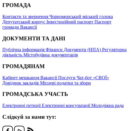
ГРОМАДА
Контакти та звернення
Чорноморський міський голова
Депутатський корпус
Інвестиційний паспорт
Паспорт
громади
Вакансії
ДОКУМЕНТИ ТА ДАНІ
Публічна інформація
Фінанси
Документи (НПА)
Регуляторна
діяльність
Містобудівна документація
ГРОМАДЯНАМ
Кабінет мешканця
Вакансії
Послуги
Чат-бот «СВОЇ»
Довідник закладів
Місцеві податки та збори
ГРОМАДСЬКА УЧАСТЬ
Електронні петиції
Електронні консультації
Молодіжна рада
Слідкуй за нами тут: