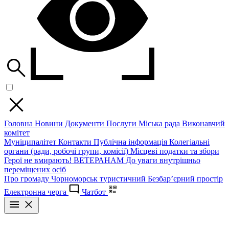
Головна
Новини
Документи
Послуги
Міська рада
Виконавчий
комітет
Муніципалітет
Контакти
Публічна інформація
Колегіальні
органи (ради, робочі групи, комісії)
Місцеві податки та збори
Герої не вмирають!
ВЕТЕРАНАМ
До уваги внутрішньо
переміщених осіб
Про громаду
Чорноморськ туристичний
Безбар’єрний простір
Електронна черга
Чатбот