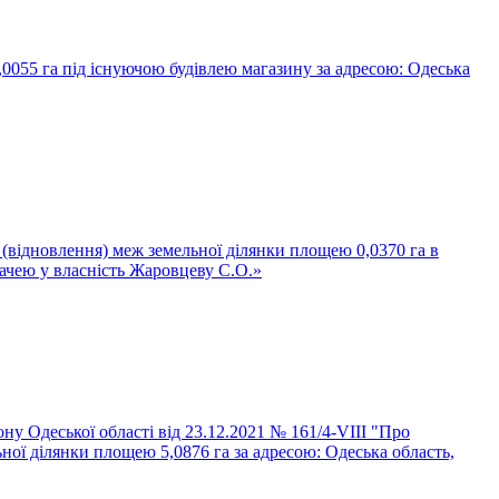
,0055 га під існуючою будівлею магазину за адресою: Одеська
 (відновлення) меж земельної ділянки площею 0,0370 га в
дачею у власність Жаровцеву С.О.»
ну Одеської області від 23.12.2021 № 161/4-VIII "Про
ної ділянки площею 5,0876 га за адресою: Одеська область,