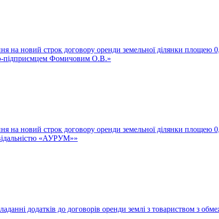
ння на новий строк договору оренди земельної ділянки площею 0,
ою-підприємцем Фомичовим О.В.»
ння на новий строк договору оренди земельної ділянки площею 0,
овідальністю «АУРУМ»»
укладанні додатків до договорів оренди землі з товариством з о