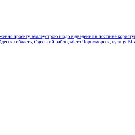
ердження проєкту землеустрою щодо відведення в постійне корист
еська область, Одеський район, місто Чорноморськ, вулиця Віт