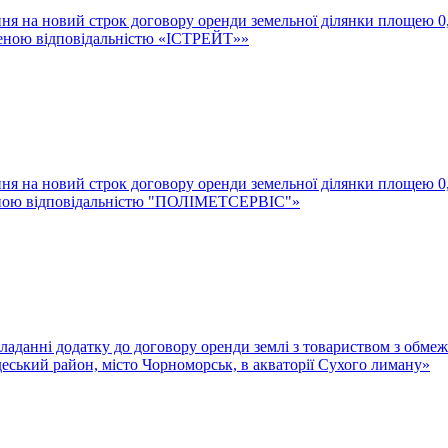
ння на новий строк договору оренди земельної ділянки площею 0,
женою відповідальністю «ІСТРЕЙТ»»
ння на новий строк договору оренди земельної ділянки площею 0,
женою відповідальністю "ПОЛІМЕТСЕРВІС"»
 в укладанні додатку до договору оренди землі з товариством
ський район, місто Чорноморськ, в акваторії Сухого лиману»