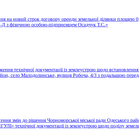
ання на новий строк договору оренди земельної ділянки площею 0
 2-Д з фізичною особою-підприємцем Осадчук Т.С.»
дження технічної документації із землеустрою щодо встановлення
район, село Малодолинське, вулиця Робоча, 4/3 з подальшою пере
сення змін до рішення Чорноморської міської ради Одеського райо
УЛІ» технічної документації із землеустрою щодо поділу земель