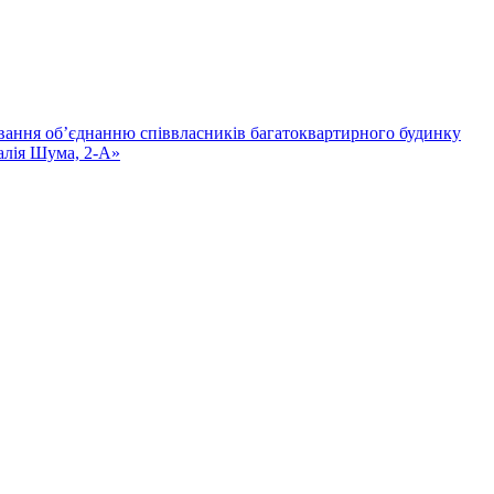
ування об’єднанню співвласників багатоквартирного будинку
алія Шума, 2-А»