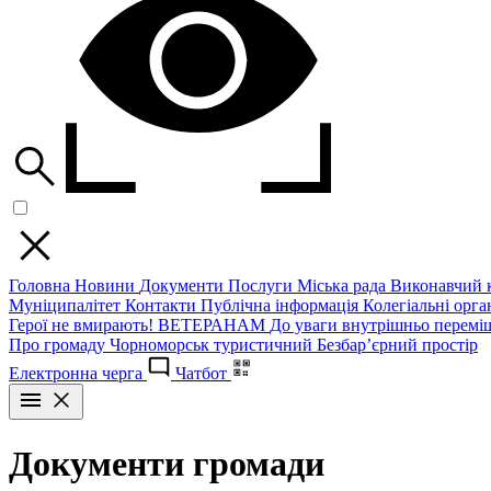
Головна
Новини
Документи
Послуги
Міська рада
Виконавчий к
Муніципалітет
Контакти
Публічна інформація
Колегіальні орган
Герої не вмирають!
ВЕТЕРАНАМ
До уваги внутрішньо перемі
Про громаду
Чорноморськ туристичний
Безбар’єрний простір
Електронна черга
Чатбот
Документи громади