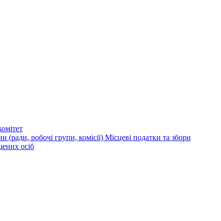
омітет
и (ради, робочі групи, комісії)
Місцеві податки та збори
щених осіб