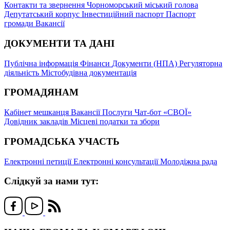
Контакти та звернення
Чорноморський міський голова
Депутатський корпус
Інвестиційний паспорт
Паспорт
громади
Вакансії
ДОКУМЕНТИ ТА ДАНІ
Публічна інформація
Фінанси
Документи (НПА)
Регуляторна
діяльність
Містобудівна документація
ГРОМАДЯНАМ
Кабінет мешканця
Вакансії
Послуги
Чат-бот «СВОЇ»
Довідник закладів
Місцеві податки та збори
ГРОМАДСЬКА УЧАСТЬ
Електронні петиції
Електронні консультації
Молодіжна рада
Слідкуй за нами тут: