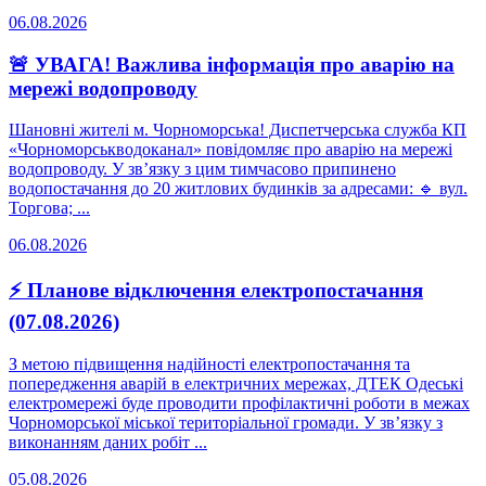
06.08.2026
🚨 УВАГА! Важлива інформація про аварію на
мережі водопроводу
Шановні жителі м. Чорноморська! Диспетчерська служба КП
«Чорноморськводоканал» повідомляє про аварію на мережі
водопроводу. У зв’язку з цим тимчасово припинено
водопостачання до 20 житлових будинків за адресами: 🔹 вул.
Торгова; ...
06.08.2026
⚡ Планове відключення електропостачання
(07.08.2026)
З метою підвищення надійності електропостачання та
попередження аварій в електричних мережах, ДТЕК Одеські
електромережі буде проводити профілактичні роботи в межах
Чорноморської міської територіальної громади. У зв’язку з
виконанням даних робіт ...
05.08.2026