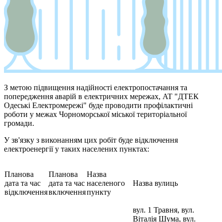
З метою підвищення надійності електропостачання та
попередження аварій в електричних мережах, AT "ДТЕК
Одеські Електромережі" буде проводити профілактичні
роботи у межах Чорноморської міської територіальної
громади.
У зв'язку з виконанням цих робіт буде відключення
електроенергії у таких населених пунктах:
Планова
Планова
Назва
дата та час
дата та час
населеного
Назва вулиць
відключення
включення
пункту
вул. 1 Травня, вул.
Віталія Шума, вул.