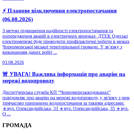
⚡ Планове відключення електропостачання
(06.08.2026)
З метою підвищення надійності електропостачання та
попередження аварій в електричних мережах, ДТЕК Одеські
електромережі буде проводити профілактичні роботи в межах
Чорноморської міської територіальної громади. У зв’язку з
виконанням даних робіт ...
03.08.2026
🚨 УВАГА! Важлива інформація про аварію на
мережі водопроводу
Диспетчерська служба КП “Чорноморськводоканал”
повідомляє про аварію на мережі водопроводу, у зв'язку з чим
тимчасово припинено водопостачання за такими адресами:
🔹вул. Олександрійська, 33 🔹вул. Олександрійська, 35 🔹вул.
О ...
ГРОМАДА