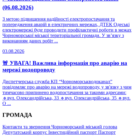
(06.08.2026)
З метою підвищення надійності електропостачання та
попередження аварій в електричних мережах, ДТЕК Одеські
електромережі буде проводити профілактичні роботи в межах
Чорноморської міської територіальної громади. У зв’язку з
виконанням даних робіт ...
03.08.2026
🚨 УВАГА! Важлива інформація про аварію на
мережі водопроводу
Диспетчерська служба КП “Чорноморськводоканал”
повідомляє про аварію на мережі водопроводу, у зв'язку з чим
тимчасово припинено водопостачання за такими адресами:
🔹вул. Олександрійська, 33 🔹вул. Олександрійська, 35 🔹вул.
О ...
ГРОМАДА
Контакти та звернення
Чорноморський міський голова
Депутатський корпус
Інвестиційний паспорт
Паспорт