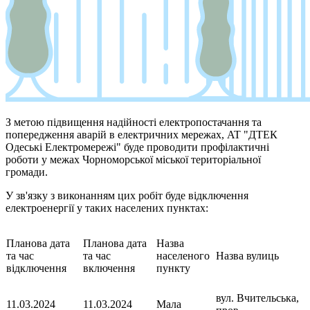
З метою підвищення надійності електропостачання та
попередження аварій в електричних мережах, AT "ДТЕК
Одеські Електромережі" буде проводити профілактичні
роботи у межах Чорноморської міської територіальної
громади.
У зв'язку з виконанням цих робіт буде відключення
електроенергії у таких населених пунктах:
Планова дата
Планова дата
Назва
та час
та час
населеного
Назва вулиць
відключення
включення
пункту
вул. Вчительська,
11.03.2024
11.03.2024
Мала