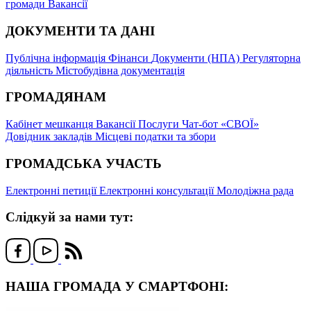
громади
Вакансії
ДОКУМЕНТИ ТА ДАНІ
Публічна інформація
Фінанси
Документи (НПА)
Регуляторна
діяльність
Містобудівна документація
ГРОМАДЯНАМ
Кабінет мешканця
Вакансії
Послуги
Чат-бот «СВОЇ»
Довідник закладів
Місцеві податки та збори
ГРОМАДСЬКА УЧАСТЬ
Електронні петиції
Електронні консультації
Молодіжна рада
Слідкуй за нами тут:
НАША ГРОМАДА У СМАРТФОНІ: