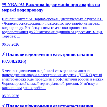
🚨 УВАГА! Важлива інформація про аварію на
мережі водопроводу
Шановні жителі м. Чорноморська! Диспетчерська служба КП
«Чорноморськводоканал» повідомляє про аварію на мережі
водопроводу. У зв’язку з цим тимчасово припинено
водопостачання до 20 житлових будинків за адресами: 🔹 вул.
Торгова; ...
06.08.2026
⚡ Планове відключення електропостачання
(07.08.2026)
З метою підвищення надійності електропостачання та
попередження аварій в електричних мережах, ДТЕК Одеські
електромережі буде проводити профілактичні роботи в межах
Чорноморської міської територіальної громади. У зв’язку з
виконанням даних робіт ...
05.08.2026
⚡ Планове відключення електропостачання