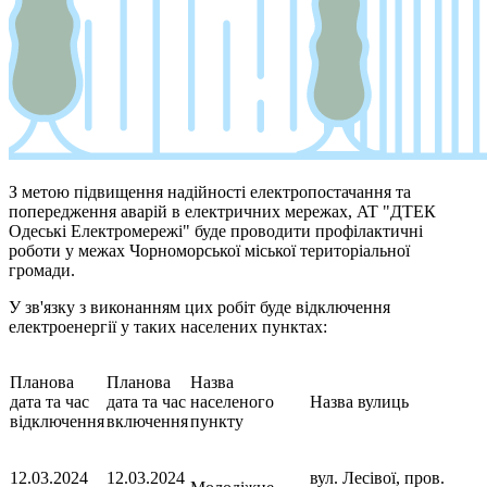
З метою підвищення надійності електропостачання та
попередження аварій в електричних мережах, AT "ДТЕК
Одеські Електромережі" буде проводити профілактичні
роботи у межах Чорноморської міської територіальної
громади.
У зв'язку з виконанням цих робіт буде відключення
електроенергії у таких населених пунктах:
Планова
Планова
Назва
дата та час
дата та час
населеного
Назва вулиць
відключення
включення
пункту
12.03.2024
12.03.2024
вул. Лесівої, пров.