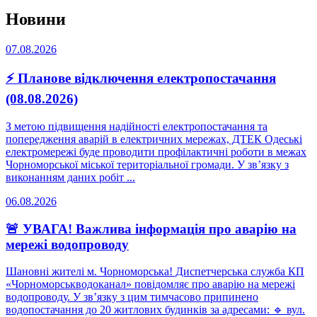
Новини
07.08.2026
⚡ Планове відключення електропостачання
(08.08.2026)
З метою підвищення надійності електропостачання та
попередження аварій в електричних мережах, ДТЕК Одеські
електромережі буде проводити профілактичні роботи в межах
Чорноморської міської територіальної громади. У зв’язку з
виконанням даних робіт ...
06.08.2026
🚨 УВАГА! Важлива інформація про аварію на
мережі водопроводу
Шановні жителі м. Чорноморська! Диспетчерська служба КП
«Чорноморськводоканал» повідомляє про аварію на мережі
водопроводу. У зв’язку з цим тимчасово припинено
водопостачання до 20 житлових будинків за адресами: 🔹 вул.