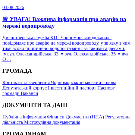
03.08.2026
🚨 УВАГА! Важлива інформація про аварію на
мережі водопроводу
Диспетчерська служба КП “Чорноморськводоканал”
повідомляє про аварію на мережі водопроводу, у зв'язку з чим
тимчасово припинено водопостачання за такими адресами:
🔹вул. Олександрійська, 33 🔹вул. Олександрійська, 35 🔹вул.
О ...
ГРОМАДА
Контакти та звернення
Чорноморський міський голова
Депутатський корпус
Інвестиційний паспорт
Паспорт
громади
Вакансії
ДОКУМЕНТИ ТА ДАНІ
Публічна інформація
Фінанси
Документи (НПА)
Регуляторна
діяльність
Містобудівна документація
ГРОМАДЯНАМ