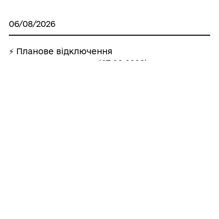
06/08/2026
⚡ Планове відключення
електропостачання (07.08.2026)
05/08/2026
⚡ Планове відключення
електропостачання (06.08.2026)
03/08/2026
🚨 УВАГА! Важлива інформація про
аварію на мережі водопроводу