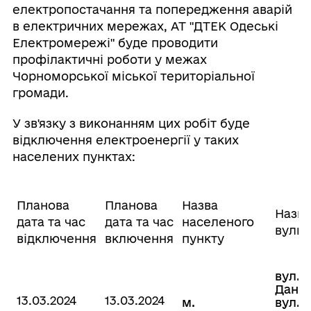
електропостачання та попередження аварій
в електричних мережах, AT "ДТЕК Одеські
Електромережі" буде проводити
профілактичні роботи у межах
Чорноморської міської територіальної
громади.
У зв'язку з виконанням цих робіт буде
відключення електроенергії у таких
населених пунктах:
Планова
Планова
Назва
Назва
дата та час
дата та час
населеного
вули
відключення
включення
пункту
вул.
Данче
13.03.2024
13.03.2024
м.
вул.