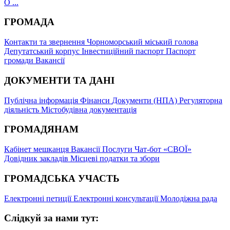
О ...
ГРОМАДА
Контакти та звернення
Чорноморський міський голова
Депутатський корпус
Інвестиційний паспорт
Паспорт
громади
Вакансії
ДОКУМЕНТИ ТА ДАНІ
Публічна інформація
Фінанси
Документи (НПА)
Регуляторна
діяльність
Містобудівна документація
ГРОМАДЯНАМ
Кабінет мешканця
Вакансії
Послуги
Чат-бот «СВОЇ»
Довідник закладів
Місцеві податки та збори
ГРОМАДСЬКА УЧАСТЬ
Електронні петиції
Електронні консультації
Молодіжна рада
Слідкуй за нами тут: