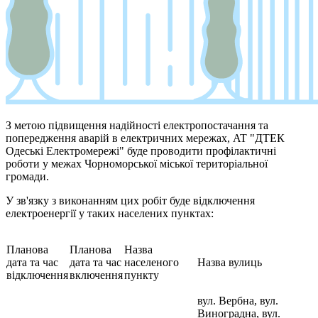
З метою підвищення надійності електропостачання та
попередження аварій в електричних мережах, AT "ДТЕК
Одеські Електромережі" буде проводити профілактичні
роботи у межах Чорноморської міської територіальної
громади.
У зв'язку з виконанням цих робіт буде відключення
електроенергії у таких населених пунктах:
Планова
Планова
Назва
дата та час
дата та час
населеного
Назва вулиць
відключення
включення
пункту
вул. Вербна, вул.
Виноградна, вул.