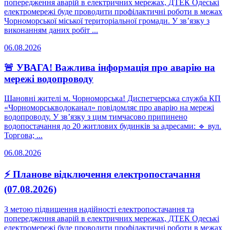
попередження аварій в електричних мережах, ДТЕК Одеські
електромережі буде проводити профілактичні роботи в межах
Чорноморської міської територіальної громади. У зв’язку з
виконанням даних робіт ...
06.08.2026
🚨 УВАГА! Важлива інформація про аварію на
мережі водопроводу
Шановні жителі м. Чорноморська! Диспетчерська служба КП
«Чорноморськводоканал» повідомляє про аварію на мережі
водопроводу. У зв’язку з цим тимчасово припинено
водопостачання до 20 житлових будинків за адресами: 🔹 вул.
Торгова; ...
06.08.2026
⚡ Планове відключення електропостачання
(07.08.2026)
З метою підвищення надійності електропостачання та
попередження аварій в електричних мережах, ДТЕК Одеські
електромережі буде проводити профілактичні роботи в межах