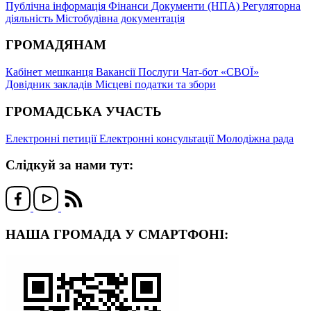
Публічна інформація
Фінанси
Документи (НПА)
Регуляторна
діяльність
Містобудівна документація
ГРОМАДЯНАМ
Кабінет мешканця
Вакансії
Послуги
Чат-бот «СВОЇ»
Довідник закладів
Місцеві податки та збори
ГРОМАДСЬКА УЧАСТЬ
Електронні петиції
Електронні консультації
Молодіжна рада
Слідкуй за нами тут:
НАША ГРОМАДА У СМАРТФОНІ: