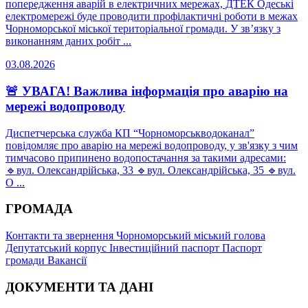
попередження аварій в електричних мережах, ДТЕК Одеські
електромережі буде проводити профілактичні роботи в межах
Чорноморської міської територіальної громади. У зв’язку з
виконанням даних робіт ...
03.08.2026
🚨 УВАГА! Важлива інформація про аварію на
мережі водопроводу
Диспетчерська служба КП “Чорноморськводоканал”
повідомляє про аварію на мережі водопроводу, у зв'язку з чим
тимчасово припинено водопостачання за такими адресами:
🔹вул. Олександрійська, 33 🔹вул. Олександрійська, 35 🔹вул.
О ...
ГРОМАДА
Контакти та звернення
Чорноморський міський голова
Депутатський корпус
Інвестиційний паспорт
Паспорт
громади
Вакансії
ДОКУМЕНТИ ТА ДАНІ