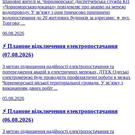
Шановні жителі м. Чорноморська! Диспетчерська служба КП
«Чорноморськводоканал» повідомляє про аварію на мережі
водопроводу. У зв’язку з цим тимчасово припинено
водопостачання до 20 житлових будинків за адресами: 🔹 вул.
Торгова; ...
06.08.2026
⚡ Планове відключення електропостачання
(07.08.2026)
З метою підвищення надійності електропостачання та
попередження аварій в електричних мережах, ДТЕК Одеські
електромережі буде проводити профілактичні роботи в межах
Чорноморської міської територіальної громади. У зв’язку з
виконанням даних робіт ...
05.08.2026
⚡ Планове відключення електропостачання
(06.08.2026)
З метою підвищення надійності електропостачання та