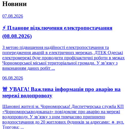
Новини
07.08.2026
⚡ Планове відключення електропостачання
(08.08.2026)
З метою підвищення надійності електропостачання та
попередження аварій в електричних мережах, ДТЕК Одеські
електромережі буде проводити профілактичні роботи в межах
Чорноморської міської територіальної громади. У зв’язку з
виконанням даних робіт ...
06.08.2026
🚨 УВАГА! Важлива інформація про аварію на
мережі водопроводу
Шановні жителі м. Чорноморська! Диспетчерська служба КП
«Чорноморськводоканал» повідомляє про аварію на мережі
водопроводу. У зв’язку з цим тимчасово припинено
водопостачання до 20 житлових будинків за адресами: 🔹 вул.
Торгова; ...