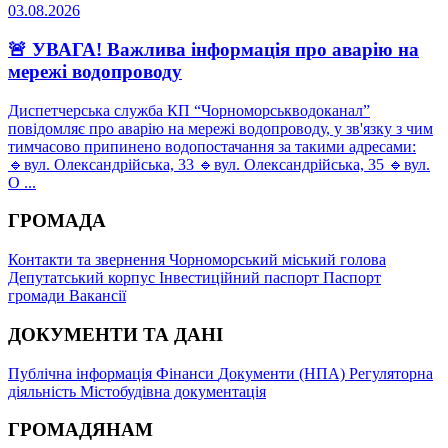
03.08.2026
🚨 УВАГА! Важлива інформація про аварію на
мережі водопроводу
Диспетчерська служба КП “Чорноморськводоканал”
повідомляє про аварію на мережі водопроводу, у зв'язку з чим
тимчасово припинено водопостачання за такими адресами:
🔹вул. Олександрійська, 33 🔹вул. Олександрійська, 35 🔹вул.
О ...
ГРОМАДА
Контакти та звернення
Чорноморський міський голова
Депутатський корпус
Інвестиційний паспорт
Паспорт
громади
Вакансії
ДОКУМЕНТИ ТА ДАНІ
Публічна інформація
Фінанси
Документи (НПА)
Регуляторна
діяльність
Містобудівна документація
ГРОМАДЯНАМ