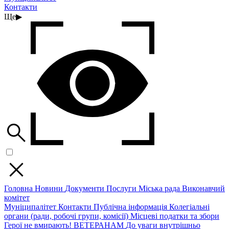
Контакти
Ще
▶
Головна
Новини
Документи
Послуги
Міська рада
Виконавчий
комітет
Муніципалітет
Контакти
Публічна інформація
Колегіальні
органи (ради, робочі групи, комісії)
Місцеві податки та збори
Герої не вмирають!
ВЕТЕРАНАМ
До уваги внутрішньо