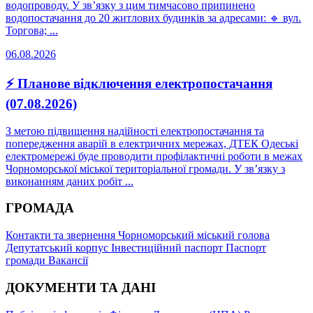
водопроводу. У зв’язку з цим тимчасово припинено
водопостачання до 20 житлових будинків за адресами: 🔹 вул.
Торгова; ...
06.08.2026
⚡ Планове відключення електропостачання
(07.08.2026)
З метою підвищення надійності електропостачання та
попередження аварій в електричних мережах, ДТЕК Одеські
електромережі буде проводити профілактичні роботи в межах
Чорноморської міської територіальної громади. У зв’язку з
виконанням даних робіт ...
ГРОМАДА
Контакти та звернення
Чорноморський міський голова
Депутатський корпус
Інвестиційний паспорт
Паспорт
громади
Вакансії
ДОКУМЕНТИ ТА ДАНІ