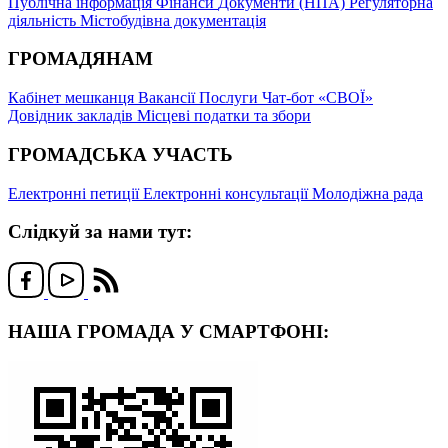
Публічна інформація
Фінанси
Документи (НПА)
Регуляторна
діяльність
Містобудівна документація
ГРОМАДЯНАМ
Кабінет мешканця
Вакансії
Послуги
Чат-бот «СВОЇ»
Довідник закладів
Місцеві податки та збори
ГРОМАДСЬКА УЧАСТЬ
Електронні петиції
Електронні консультації
Молодіжна рада
Слідкуй за нами тут:
НАША ГРОМАДА У СМАРТФОНІ: