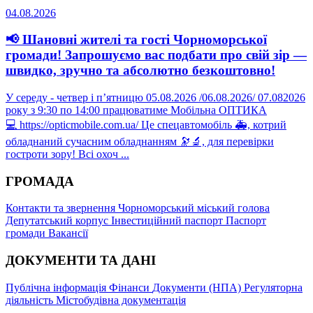
04.08.2026
📢 Шановні жителі та гості Чорноморської
громади! Запрошуємо вас подбати про свій зір —
швидко, зручно та абсолютно безкоштовно!
У середу - четвер і пʼятницю 05.08.2026 /06.08.2026/ 07.082026
року з 9:30 по 14:00 працюватиме Мобільна ОПТИКА
💻 https://opticmobile.com.ua/ Це спецавтомобіль 🚑, котрий
обладнаний сучасним обладнанням 🔭🔬, для перевірки
гостроти зору! Всі охоч ...
ГРОМАДА
Контакти та звернення
Чорноморський міський голова
Депутатський корпус
Інвестиційний паспорт
Паспорт
громади
Вакансії
ДОКУМЕНТИ ТА ДАНІ
Публічна інформація
Фінанси
Документи (НПА)
Регуляторна
діяльність
Містобудівна документація