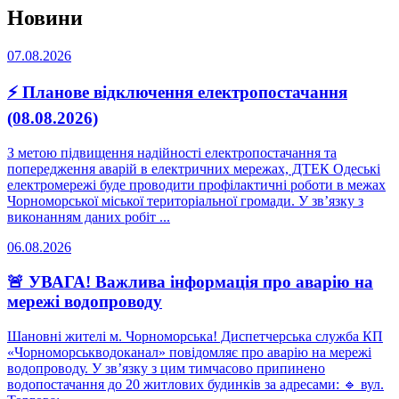
Новини
07.08.2026
⚡ Планове відключення електропостачання
(08.08.2026)
З метою підвищення надійності електропостачання та
попередження аварій в електричних мережах, ДТЕК Одеські
електромережі буде проводити профілактичні роботи в межах
Чорноморської міської територіальної громади. У зв’язку з
виконанням даних робіт ...
06.08.2026
🚨 УВАГА! Важлива інформація про аварію на
мережі водопроводу
Шановні жителі м. Чорноморська! Диспетчерська служба КП
«Чорноморськводоканал» повідомляє про аварію на мережі
водопроводу. У зв’язку з цим тимчасово припинено
водопостачання до 20 житлових будинків за адресами: 🔹 вул.