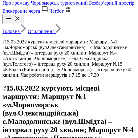
Про громаду
Чорноморськ туристичний
Безбар’єрний простір
Електронна черга
Чатбот
Головна
Оголошення
?15.03.2022 курсують місцеві маршрути: Маршрут №1
«м.Чорноморськ (вул.Олександрійська) – с.Малодолинське
(вул.Шмідта) – інтервал руху 20 хвилин; Маршрут №4
«Автостанція «Чорноморськ» - сел.Олександрівка
(вул.Толстого) – інтервал руху 20 хвилин. Маршрут №15
«Б.Балка (Рибний порт) – м.Чорноморськ) – інтервал руху 60
хвилин. Час роботи маршрутів з 7.15 до 17.30
?15.03.2022 курсують місцеві
маршрути: Маршрут №1
«м.Чорноморськ
(вул.Олександрійська) –
с.Малодолинське (вул.Шмідта) –
інтервал руху 20 хвилин; Маршрут №4