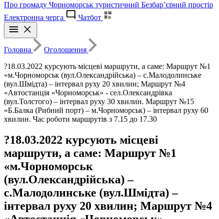
Про громаду
Чорноморськ туристичний
Безбар’єрний простір
Електронна черга
Чатбот
Головна
Оголошення
?18.03.2022 курсують місцеві маршрути, а саме: Маршрут №1
«м.Чорноморськ (вул.Олександрійська) – с.Малодолинське
(вул.Шмідта) – інтервал руху 20 хвилин; Маршрут №4
«Автостанція «Чорноморськ» - сел.Олександрівка
(вул.Толстого) – інтервал руху 30 хвилин. Маршрут №15
«Б.Балка (Рибний порт) – м.Чорноморськ) – інтервал руху 60
хвилин. Час роботи маршрутів з 7.15 до 17.30
?18.03.2022 курсують місцеві
маршрути, а саме: Маршрут №1
«м.Чорноморськ
(вул.Олександрійська) –
с.Малодолинське (вул.Шмідта) –
інтервал руху 20 хвилин; Маршрут №4