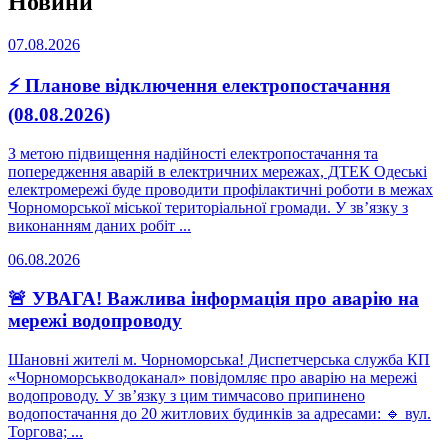
Новини
07.08.2026
⚡ Планове відключення електропостачання
(08.08.2026)
З метою підвищення надійності електропостачання та
попередження аварій в електричних мережах, ДТЕК Одеські
електромережі буде проводити профілактичні роботи в межах
Чорноморської міської територіальної громади. У зв’язку з
виконанням даних робіт ...
06.08.2026
🚨 УВАГА! Важлива інформація про аварію на
мережі водопроводу
Шановні жителі м. Чорноморська! Диспетчерська служба КП
«Чорноморськводоканал» повідомляє про аварію на мережі
водопроводу. У зв’язку з цим тимчасово припинено
водопостачання до 20 житлових будинків за адресами: 🔹 вул.
Торгова; ...