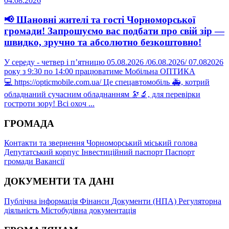
04.08.2026
📢 Шановні жителі та гості Чорноморської
громади! Запрошуємо вас подбати про свій зір —
швидко, зручно та абсолютно безкоштовно!
У середу - четвер і пʼятницю 05.08.2026 /06.08.2026/ 07.082026
року з 9:30 по 14:00 працюватиме Мобільна ОПТИКА
💻 https://opticmobile.com.ua/ Це спецавтомобіль 🚑, котрий
обладнаний сучасним обладнанням 🔭🔬, для перевірки
гостроти зору! Всі охоч ...
ГРОМАДА
Контакти та звернення
Чорноморський міський голова
Депутатський корпус
Інвестиційний паспорт
Паспорт
громади
Вакансії
ДОКУМЕНТИ ТА ДАНІ
Публічна інформація
Фінанси
Документи (НПА)
Регуляторна
діяльність
Містобудівна документація