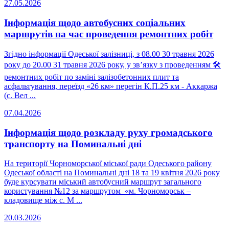
27.05.2026
Інформація щодо автобусних соціальних
маршрутів на час проведення ремонтних робіт
Згідно інформації Одеської залізниці, з 08.00 30 травня 2026
року до 20.00 31 травня 2026 року, у зв’язку з проведенням 🛠
ремонтних робіт по заміні залізобетонних плит та
асфальтування, переїзд «26 км» перегін К.П.25 км - Аккаржа
(с. Вел ...
07.04.2026
Інформація щодо розкладу руху громадського
транспорту на Поминальні дні
На території Чорноморської міської ради Одеського району
Одеської області на Поминальні дні 18 та 19 квітня 2026 року
буде курсувати міський автобусний маршрут загального
користування №12 за маршрутом «м. Чорноморськ –
кладовище між с. М ...
20.03.2026