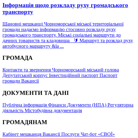
Інформація щодо розкладу руху громадського
транспорту
Шановні мешканці Чорноморської міської територіальної
громади надаємо інформацію стосовно розкладу руху
громадського транспорту. Міські соціальні маршрути до
дачних товариств та кладовища 🔰 Маршрут та розклад руху
автобусного маршруту &la ...
ГРОМАДА
Контакти та звернення
Чорноморський міський голова
Депутатський корпус
Інвестиційний паспорт
Паспорт
громади
Вакансії
ДОКУМЕНТИ ТА ДАНІ
Публічна інформація
Фінанси
Документи (НПА)
Регуляторна
діяльність
Містобудівна документація
ГРОМАДЯНАМ
Кабінет мешканця
Вакансії
Послуги
Чат-бот «СВОЇ»