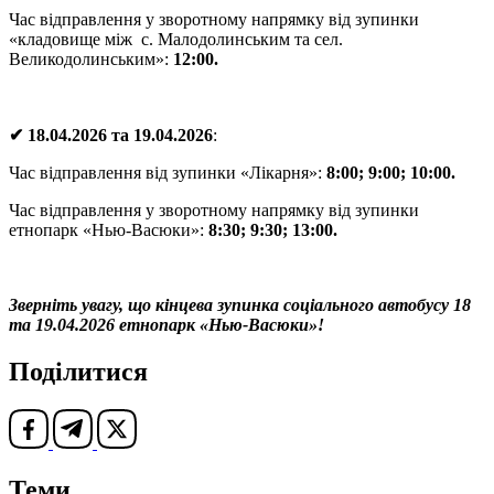
Час відправлення у зворотному напрямку від зупинки
«кладовище між с. Малодолинським та сел.
Великодолинським»:
12
:
00
.
✔ 18.04.2026 та 19.0
4
.202
6
:
Час відправлення від зупинки «Лікарня»:
8:
0
0;
9
:
00
;
10
:00.
Час відправлення у зворотному напрямку від зупинки
етнопарк «Нью-Васюки»:
8
:
30
;
9
:
3
0; 13:
00.
Зверніть увагу, що кінцева зупинка соціального автобусу 18
та 19.04.2026 етнопарк «Нью-Васюки»!
Поділитися
Теми