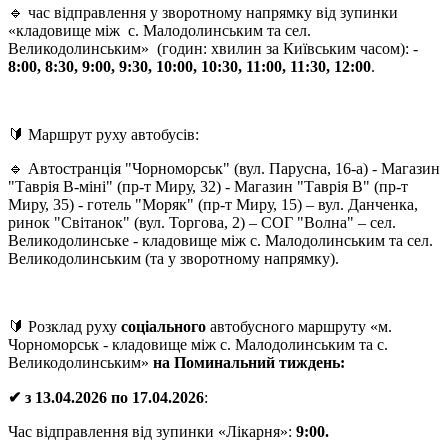
🔹 час відправлення у зворотному напрямку від зупинки
«кладовище між с. Малодолинським та сел.
Великодолинським» (годин: хвилин за Київським часом): -
8:00, 8:30, 9:00, 9:30, 10:00, 10:30, 11:00, 11:30, 1
2:00
.
🔰 Маршрут руху автобусів:
🔹 Автостранція "Чорноморськ" (вул. Парусна, 16-а) - Магазин
"Таврія В-міні" (пр-т Миру, 32) - Магазин "Таврія В" (пр-т
Миру, 35) - готель "Моряк" (пр-т Миру, 15) – вул. Данченка,
ринок "Світанок" (вул. Торгова, 2) – СОГ "Волна" – сел.
Великодолинське - кладовище між с. Малодолинським та сел.
Великодолинським (та у зворотному напрямку).
🔰 Розклад руху
соціального
автобусного маршруту «м.
Чорноморськ - кладовище між с. Малодолинським та с.
Великодолинським»
на Поминальн
ий тиждень
:
✔ з 13
.0
4
.202
6 по 17.04.2026
:
Час відправлення від зупинки «Лікарня»:
9
:
00
.