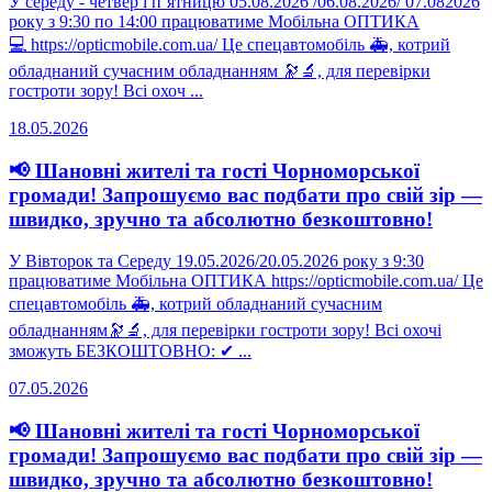
У середу - четвер і пʼятницю 05.08.2026 /06.08.2026/ 07.082026
року з 9:30 по 14:00 працюватиме Мобільна ОПТИКА
💻 https://opticmobile.com.ua/ Це спецавтомобіль 🚑, котрий
обладнаний сучасним обладнанням 🔭🔬, для перевірки
гостроти зору! Всі охоч ...
18.05.2026
📢 Шановні жителі та гості Чорноморської
громади! Запрошуємо вас подбати про свій зір —
швидко, зручно та абсолютно безкоштовно!
У Вівторок та Середу 19.05.2026/20.05.2026 року з 9:30
працюватиме Мобільна ОПТИКА https://opticmobile.com.ua/ Це
спецавтомобіль 🚑, котрий обладнаний сучасним
обладнанням🔭🔬, для перевірки гостроти зору! Всі охочі
зможуть БЕЗКОШТОВНО: ✔ ...
07.05.2026
📢 Шановні жителі та гості Чорноморської
громади! Запрошуємо вас подбати про свій зір —
швидко, зручно та абсолютно безкоштовно!