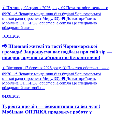
🗓 П'ятниця, 08 травня 2026 року. 🕤 Початок обстежень — о
09:30. 📍 Локація: майданчик біля будівлі Чорноморської
міської ради (проспект Миру, 33). 🚐 До вас приїздить
Мобільна ОПТИКА! opticmobile.com.ua Це спеціально
обладнаний авт ...
16.03.2026
📢 Шановні жителі та гості Чорноморської
громади! Запрошуємо вас подбати про свій зір —
швидко, зручно та абсолютно безкоштовно!
🗓 Вівторок, 17 березня 2026 року. 🕤 Початок обстежень — о
09:30. 📍 Локація: майданчик біля будівлі Чорноморської
міської ради (проспект Миру, 33). 🚐 До вас приїздить
Мобільна ОПТИКА! opticmobile.com.ua Це спеціально
обладнаний автомобіл ...
04.08.2025
Турбота про зір — безкоштовно та без черг!
Мобільна ОПТИКА продовжує роботу у