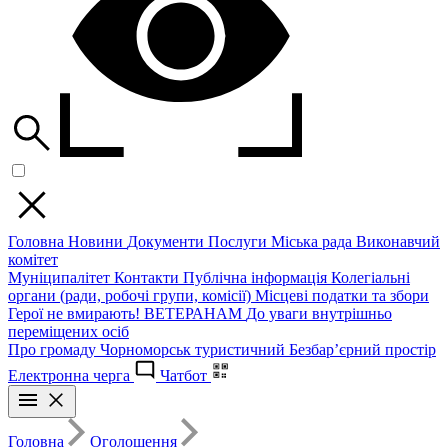
Головна
Новини
Документи
Послуги
Міська рада
Виконавчий
комітет
Муніципалітет
Контакти
Публічна інформація
Колегіальні
органи (ради, робочі групи, комісії)
Місцеві податки та збори
Герої не вмирають!
ВЕТЕРАНАМ
До уваги внутрішньо
переміщених осіб
Про громаду
Чорноморськ туристичний
Безбар’єрний простір
Електронна черга
Чатбот
Головна
Оголошення