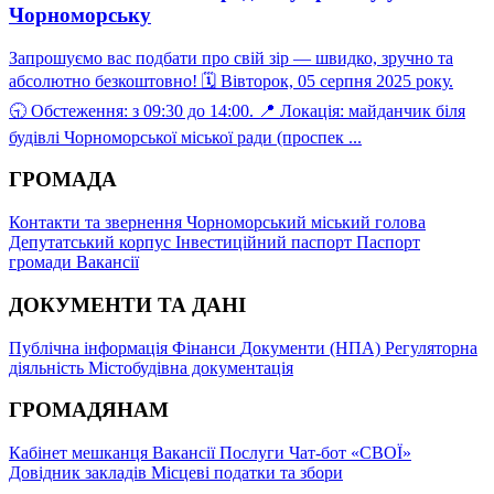
Чорноморську
Запрошуємо вас подбати про свій зір — швидко, зручно та
абсолютно безкоштовно! 🗓 Вівторок, 05 серпня 2025 року.
🕤 Обстеження: з 09:30 до 14:00. 📍 Локація: майданчик біля
будівлі Чорноморської міської ради (проспек ...
ГРОМАДА
Контакти та звернення
Чорноморський міський голова
Депутатський корпус
Інвестиційний паспорт
Паспорт
громади
Вакансії
ДОКУМЕНТИ ТА ДАНІ
Публічна інформація
Фінанси
Документи (НПА)
Регуляторна
діяльність
Містобудівна документація
ГРОМАДЯНАМ
Кабінет мешканця
Вакансії
Послуги
Чат-бот «СВОЇ»
Довідник закладів
Місцеві податки та збори