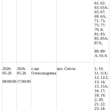
61; 62;
63; 63А;
65; 67;
69; 6А;
71; 73;
75; 77;
79; 8;
81; 83;
85; 85А;
87А;
89; 89/
А; 91/А
2026-
2026-
с-ще
вул. Світла
1; 10;
05-26
05-26
Олександрівка
11; 11А;
12; 12/2;
08:00:00
17:00:00
13; 14;
15; 15А;
16; 17;
18; 19;
2; 20;
21; 22;
23; 24;