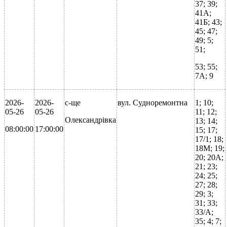
37; 39;
41А;
41Б; 43;
45; 47;
49; 5;
51;
53; 55;
7А; 9
2026-
2026-
с-ще
вул. Судноремонтна
1; 10;
05-26
05-26
11; 12;
Олександрівка
13; 14;
08:00:00
17:00:00
15; 17;
17/1; 18;
18М; 19;
20; 20А;
21; 23;
24; 25;
27; 28;
29; 3;
31; 33;
33/А;
35; 4; 7;