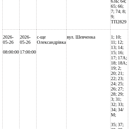
63Б; 64;
65; 66;
7; 74; 8;
9;
ТП2829
2026-
2026-
с-ще
вул. Шевченка
1; 10;
05-26
05-26
Олександрівка
11; 12;
13; 14;
08:00:00
17:00:00
15; 16;
17; 17А;
18; 18А;
19; 2;
20; 21;
22; 23;
24; 25;
26; 27;
28; 29;
3; 31;
32; 33;
34; 34/
М;
35; 37;