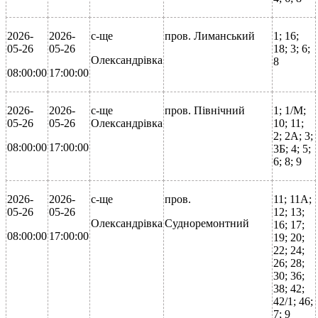
2026-
2026-
с-ще
пров. Лиманський
1; 16;
05-26
05-26
18; 3; 6;
Олександрівка
8
08:00:00
17:00:00
2026-
2026-
с-ще
пров. Північний
1; 1/М;
05-26
05-26
Олександрівка
10; 11;
2; 2А; 3;
08:00:00
17:00:00
3Б; 4; 5;
6; 8; 9
2026-
2026-
с-ще
пров.
11; 11А;
05-26
05-26
12; 13;
Олександрівка
Судноремонтний
16; 17;
08:00:00
17:00:00
19; 20;
22; 24;
26; 28;
30; 36;
38; 42;
42/1; 46;
7; 9