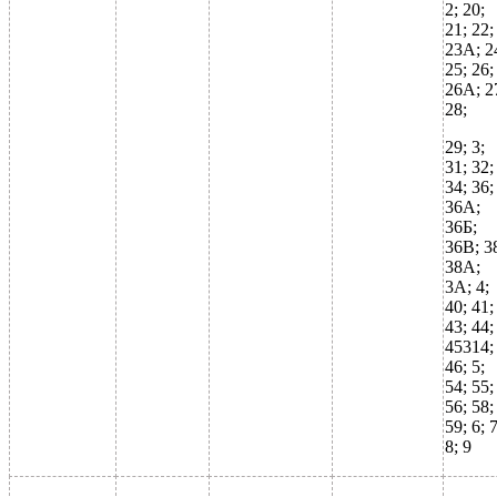
2; 20;
21; 22;
23А; 2
25; 26;
26А; 2
28;
29; 3;
31; 32;
34; 36;
36А;
36Б;
36В; 3
38А;
3А; 4;
40; 41;
43; 44;
45314;
46; 5;
54; 55;
56; 58;
59; 6; 7
8; 9