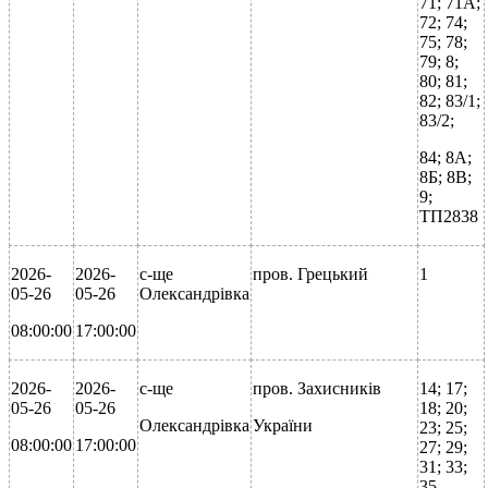
71; 71А;
72; 74;
75; 78;
79; 8;
80; 81;
82; 83/1;
83/2;
84; 8А;
8Б; 8В;
9;
ТП2838
2026-
2026-
с-ще
пров. Грецький
1
05-26
05-26
Олександрівка
08:00:00
17:00:00
2026-
2026-
с-ще
пров. Захисників
14; 17;
05-26
05-26
18; 20;
Олександрівка
України
23; 25;
08:00:00
17:00:00
27; 29;
31; 33;
35