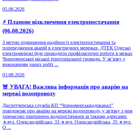
05.08.2026
⚡ Планове відключення електропостачання
(06.08.2026)
З метою підвищення надійності електропостачання та
попередження аварій в електричних мережах, ДТЕК Одеські
електромережі буде проводити профілактичні роботи в межах
Чорноморської міської територіальної громади. У зв’язку з
виконанням даних робіт ...
03.08.2026
🚨 УВАГА! Важлива інформація про аварію на
мережі водопроводу
Диспетчерська служба КП “Чорноморськводоканал”
повідомляє про аварію на мережі водопроводу, у зв'язку з чим
тимчасово припинено водопостачання за такими адресами:
🔹вул. Олександрійська, 33 🔹вул. Олександрійська, 35 🔹вул.
О ...