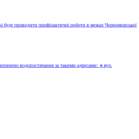
і буде проводити профілактичні роботи в межах Чорноморської
ипинено водопостачання за такими адресами: 🔹вул.