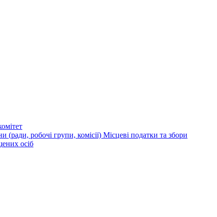
омітет
и (ради, робочі групи, комісії)
Місцеві податки та збори
щених осіб