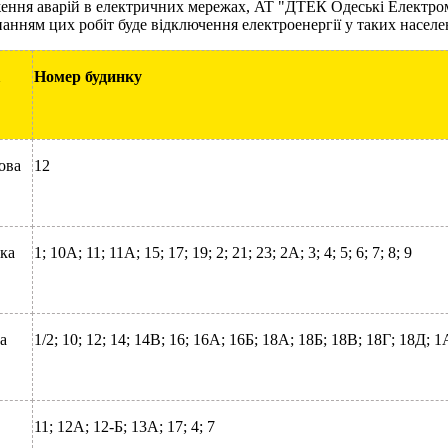
ження аварій в електричних мережах, AT "ДТЕК Одеські Електро
онанням цих робіт буде відключення електроенергії у таких насел
Номер будинку
ова
12
ька
1; 10А; 11; 11А; 15; 17; 19; 2; 21; 23; 2А; 3; 4; 5; 6; 7; 8; 9
а
1/2; 10; 12; 14; 14В; 16; 16А; 16Б; 18А; 18Б; 18В; 18Г; 18Д; 1А; 
11; 12А; 12-Б; 13А; 17; 4; 7