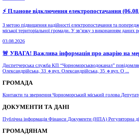
⚡ Планове відключення електропостачання (06.08
З метою підвищення надійності електропостачання та поперед
міської територіальної громади. У зв’язку з виконанням даних роб
03.08.2026
🚨 УВАГА! Важлива інформація про аварію на ме
Диспетчерська служба КП “Чорноморськводоканал” повідомляє п
Олександрійська, 33 🔹вул. Олександрійська, 35 🔹вул. О ...
ГРОМАДА
Контакти та звернення
Чорноморський міський голова
Депутат
ДОКУМЕНТИ ТА ДАНІ
Публічна інформація
Фінанси
Документи (НПА)
Регуляторна д
ГРОМАДЯНАМ