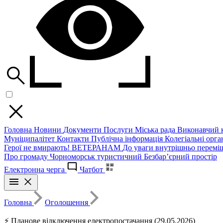
Головна
Новини
Документи
Послуги
Міська рада
Виконавчий к
Муніципалітет
Контакти
Публічна інформація
Колегіальні орган
Герої не вмирають!
ВЕТЕРАНАМ
До уваги внутрішньо перемі
Про громаду
Чорноморськ туристичний
Безбар’єрний простір
Електронна черга
Чатбот
Головна
Оголошення
⚡ Планове відключення електропостачання (29.05.2026)