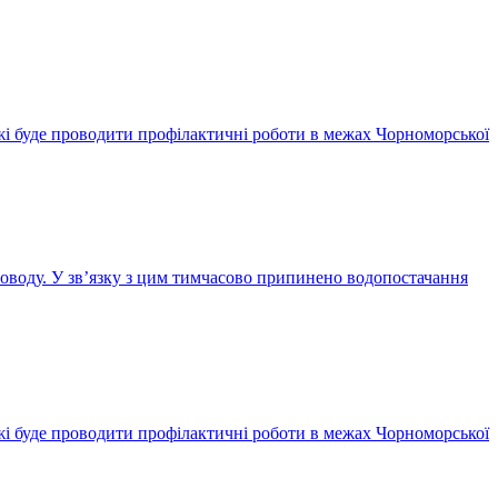
і буде проводити профілактичні роботи в межах Чорноморської
воду. У зв’язку з цим тимчасово припинено водопостачання
і буде проводити профілактичні роботи в межах Чорноморської