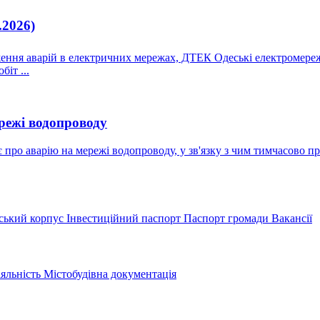
.2026)
ження аварій в електричних мережах, ДТЕК Одеські електромереж
іт ...
режі водопроводу
ро аварію на мережі водопроводу, у зв'язку з чим тимчасово пр
ський корпус
Інвестиційний паспорт
Паспорт громади
Вакансії
іяльність
Містобудівна документація