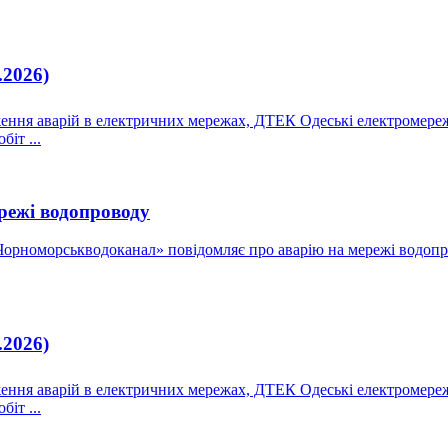
.2026)
ження аварій в електричних мережах, ДТЕК Одеські електромереж
іт ...
режі водопроводу
орноморськводоканал» повідомляє про аварію на мережі водопро
.2026)
ження аварій в електричних мережах, ДТЕК Одеські електромереж
іт ...