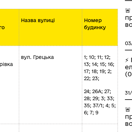

п
Назва вулиці
Номер
в
го
будинку
03
вул. Грецька
1; 10; 11; 12;
⚡
рівка
13; 14; 15; 16;
е
17; 18; 19; 2;
(0
22; 23;
24; 26А; 27;
31
28; 29; 3; 33;
35; 37/1; 4; 5;

6; 7; 9
п
в