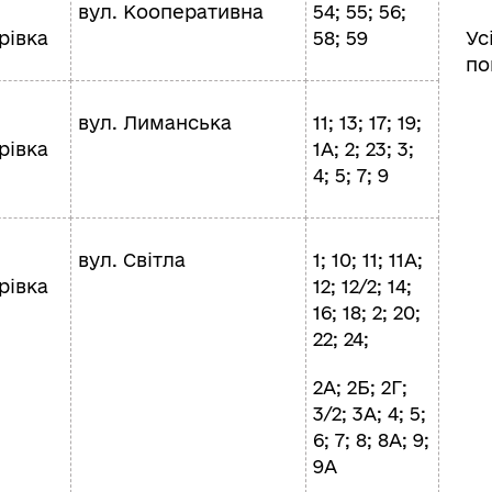
вул. Кооперативна
54; 55; 56;
рівка
58; 59
Ус
по
вул. Лиманська
11; 13; 17; 19;
рівка
1А; 2; 23; 3;
4; 5; 7; 9
вул. Світла
1; 10; 11; 11А;
рівка
12; 12/2; 14;
16; 18; 2; 20;
22; 24;
2А; 2Б; 2Г;
3/2; 3А; 4; 5;
6; 7; 8; 8А; 9;
9А