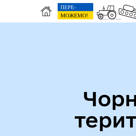
Міська рада
Пуб
Чорн
тери