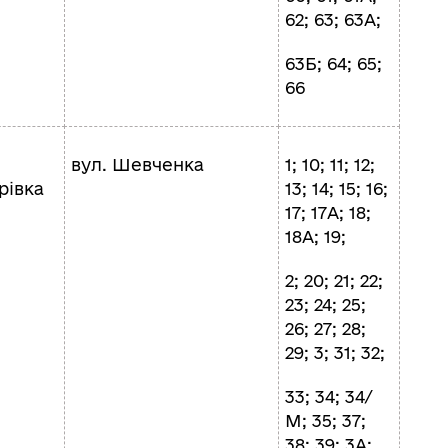
62; 63; 63А;
63Б; 64; 65;
66
вул. Шевченка
1; 10; 11; 12;
рівка
13; 14; 15; 16;
17; 17А; 18;
18А; 19;
2; 20; 21; 22;
23; 24; 25;
26; 27; 28;
29; 3; 31; 32;
33; 34; 34/
М; 35; 37;
38; 39; 3А;