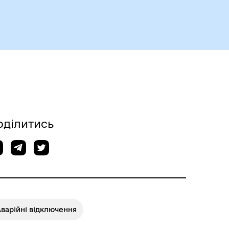
Чорноморськ туристичний
оділитись
варійні відключення