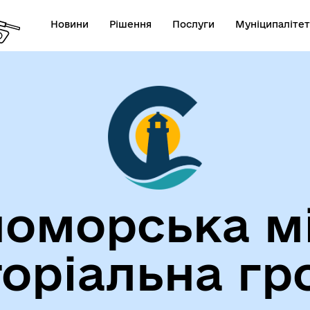
Новини
Рішення
Послуги
Муніципалітет
лічна інформація
Герої не вмирають!
оморська м
торіальна гр