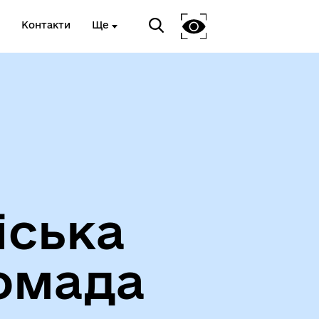
Контакти
Ще
Про громаду
іська
омада