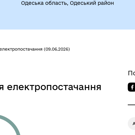
Одеська область, Одеський район
електропостачання (09.06.2026)
егіальні органи (ради,
ВЕТЕРАНАМ
очі групи, комісії)
П
я електропостачання
А