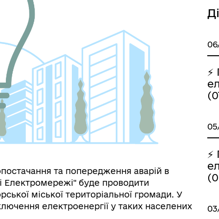
Д
До уваги внутрішньо
06
цеві податки та збори
переміщених осіб
⚡
е
(0
05
⚡
е
опостачання та попередження аварій в
(0
і Електромережі" буде проводити
ської міської територіальної громади. У
дключення електроенергії у таких населених
03