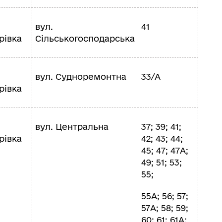
вул.
41
рівка
Сільськогосподарська
вул. Судноремонтна
33/А
рівка
вул. Центральна
37; 39; 41;
рівка
42; 43; 44;
45; 47; 47А;
49; 51; 53;
55;
55А; 56; 57;
57А; 58; 59;
60; 61; 61А;