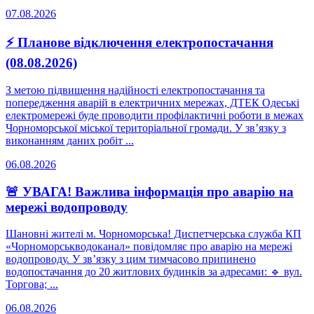
07.08.2026
⚡ Планове відключення електропостачання
(08.08.2026)
З метою підвищення надійності електропостачання та
попередження аварій в електричних мережах, ДТЕК Одеські
електромережі буде проводити профілактичні роботи в межах
Чорноморської міської територіальної громади. У зв’язку з
виконанням даних робіт ...
06.08.2026
🚨 УВАГА! Важлива інформація про аварію на
мережі водопроводу
Шановні жителі м. Чорноморська! Диспетчерська служба КП
«Чорноморськводоканал» повідомляє про аварію на мережі
водопроводу. У зв’язку з цим тимчасово припинено
водопостачання до 20 житлових будинків за адресами: 🔹 вул.
Торгова; ...
06.08.2026