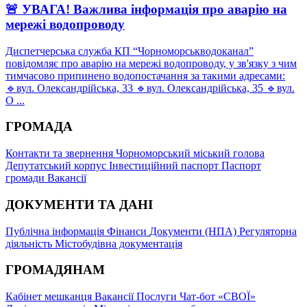
🚨 УВАГА! Важлива інформація про аварію на
мережі водопроводу
Диспетчерська служба КП “Чорноморськводоканал”
повідомляє про аварію на мережі водопроводу, у зв'язку з чим
тимчасово припинено водопостачання за такими адресами:
🔹вул. Олександрійська, 33 🔹вул. Олександрійська, 35 🔹вул.
О ...
ГРОМАДА
Контакти та звернення
Чорноморський міський голова
Депутатський корпус
Інвестиційний паспорт
Паспорт
громади
Вакансії
ДОКУМЕНТИ ТА ДАНІ
Публічна інформація
Фінанси
Документи (НПА)
Регуляторна
діяльність
Містобудівна документація
ГРОМАДЯНАМ
Кабінет мешканця
Вакансії
Послуги
Чат-бот «СВОЇ»