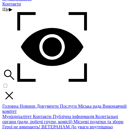
Контакти
Ще
▶
Головна
Новини
Документи
Послуги
Міська рада
Виконавчий
комітет
Муніципалітет
Контакти
Публічна інформація
Колегіальні
органи (ради, робочі групи, комісії)
Місцеві податки та збори
Герої не вмирають!
ВЕТЕРАНАМ
До уваги внутрішньо