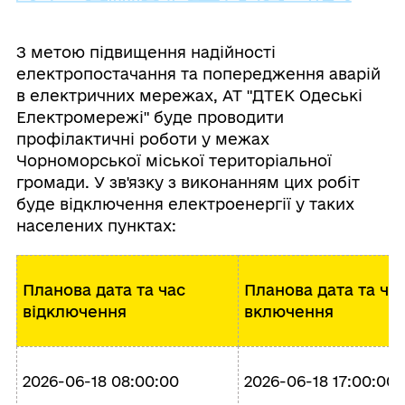
З метою підвищення надійності
електропостачання та попередження аварій
в електричних мережах, AT "ДТЕК Одеські
Електромережі" буде проводити
профілактичні роботи у межах
Чорноморської міської територіальної
громади. У зв'язку з виконанням цих робіт
буде відключення електроенергії у таких
населених пунктах:
Планова дата та час
Планова дата та ча
відключення
включення
2026-06-18 08:00:00
2026-06-18 17:00:00