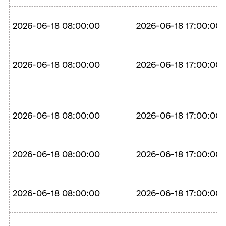
2026-06-18 08:00:00
2026-06-18 17:00:00
2026-06-18 08:00:00
2026-06-18 17:00:00
2026-06-18 08:00:00
2026-06-18 17:00:00
2026-06-18 08:00:00
2026-06-18 17:00:00
2026-06-18 08:00:00
2026-06-18 17:00:00