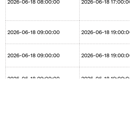
2026-06-18 08:00:00
2026-06-18 17:00:00
2026-06-18 09:00:00
2026-06-18 19:00:00
2026-06-18 09:00:00
2026-06-18 19:00:00
2026-06-18 09:00:00
2026-06-18 19:00:00
Поділитись