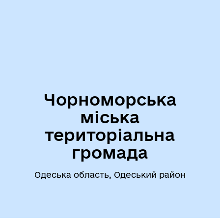
Чорноморська
міська
територіальна
громада
Одеська область, Одеський район