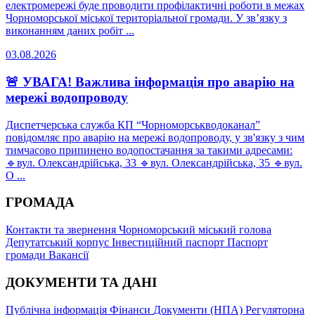
електромережі буде проводити профілактичні роботи в межах
Чорноморської міської територіальної громади. У зв’язку з
виконанням даних робіт ...
03.08.2026
🚨 УВАГА! Важлива інформація про аварію на
мережі водопроводу
Диспетчерська служба КП “Чорноморськводоканал”
повідомляє про аварію на мережі водопроводу, у зв'язку з чим
тимчасово припинено водопостачання за такими адресами:
🔹вул. Олександрійська, 33 🔹вул. Олександрійська, 35 🔹вул.
О ...
ГРОМАДА
Контакти та звернення
Чорноморський міський голова
Депутатський корпус
Інвестиційний паспорт
Паспорт
громади
Вакансії
ДОКУМЕНТИ ТА ДАНІ
Публічна інформація
Фінанси
Документи (НПА)
Регуляторна