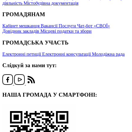
діяльність
Містобудівна документація
ГРОМАДЯНАМ
Кабінет мешканця
Вакансії
Послуги
Чат-бот «СВОЇ»
Довідник закладів
Місцеві податки та збори
ГРОМАДСЬКА УЧАСТЬ
Електронні петиції
Електронні консультації
Молодіжна рада
Слідкуй за нами тут:
НАША ГРОМАДА У СМАРТФОНІ: