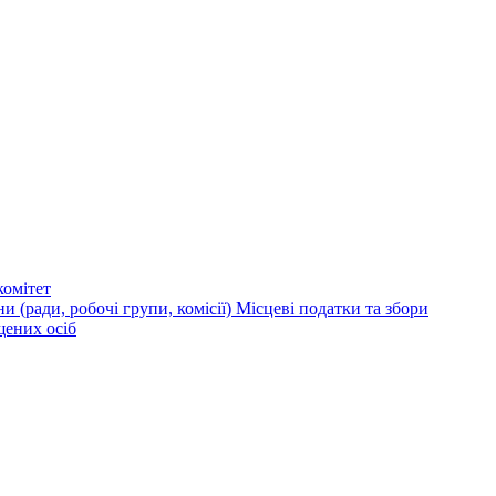
омітет
и (ради, робочі групи, комісії)
Місцеві податки та збори
щених осіб