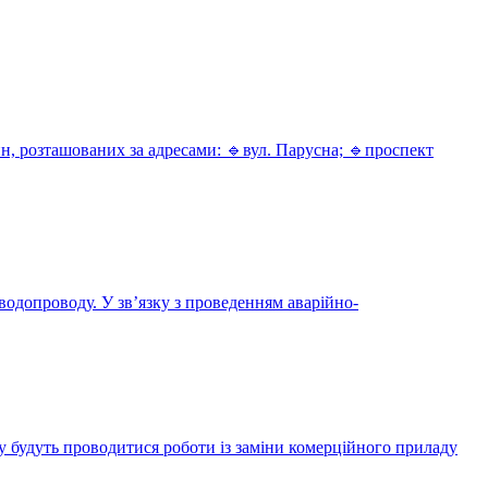
, розташованих за адресами: 🔹вул. Парусна; 🔹проспект
одопроводу. У зв’язку з проведенням аварійно-
будуть проводитися роботи із заміни комерційного приладу