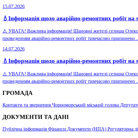
15.07.2026
💧Інформація щодо аварійно-ремонтних робіт на м
⚠️ УВАГА! Важлива інформація! Шановні жителі селища Олекса
проведенням аварійно-ремонтних робіт тимчасово припинено ..
14.07.2026
💧Інформація щодо аварійно-ремонтних робіт на м
⚠️ УВАГА! Важлива інформація! Шановні жителі селища Олекса
проведенням аварійно-ремонтних робіт тимчасово припинено ..
ГРОМАДА
Контакти та звернення
Чорноморський міський голова
Депутат
ДОКУМЕНТИ ТА ДАНІ
Публічна інформація
Фінанси
Документи (НПА)
Регуляторна д