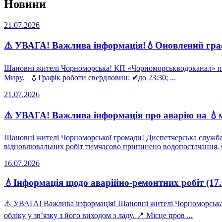
Новини
21.07.2026
⚠️ УВАГА! Важлива інформація!💧Оновлений граф
Шановні жителі Чорноморська! КП «Чорноморськводоканал» пов
Миру. 💧Графік роботи свердловин: ✔до 23:30; ...
21.07.2026
⚠️ УВАГА! Важлива інформація про аварію на 💧
Шановні жителі Чорноморської громади! Диспетчерська служба
відновлювальних робіт тимчасово припинено водопостачання. Ф
16.07.2026
💧Інформація щодо аварійно-ремонтних робіт (17.
⚠️ УВАГА! Важлива інформація! Шановні жителі Чорноморська!
обліку у зв’язку з його виходом з ладу. 📍 Місце пров ...