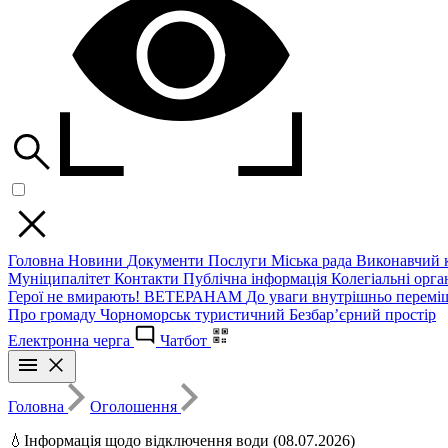
Головна
Новини
Документи
Послуги
Міська рада
Виконавчий к
Муніципалітет
Контакти
Публічна інформація
Колегіальні орган
Герої не вмирають!
ВЕТЕРАНАМ
До уваги внутрішньо перемі
Про громаду
Чорноморськ туристичний
Безбар’єрний простір
Електронна черга
Чатбот
Головна
Оголошення
💧Інформація щодо відключення води (08.07.2026)