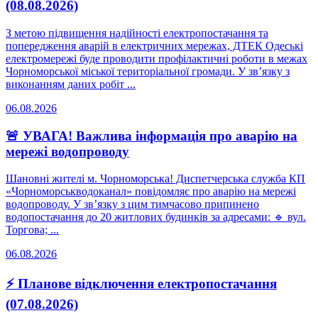
(08.08.2026)
З метою підвищення надійності електропостачання та
попередження аварій в електричних мережах, ДТЕК Одеські
електромережі буде проводити профілактичні роботи в межах
Чорноморської міської територіальної громади. У зв’язку з
виконанням даних робіт ...
06.08.2026
🚨 УВАГА! Важлива інформація про аварію на
мережі водопроводу
Шановні жителі м. Чорноморська! Диспетчерська служба КП
«Чорноморськводоканал» повідомляє про аварію на мережі
водопроводу. У зв’язку з цим тимчасово припинено
водопостачання до 20 житлових будинків за адресами: 🔹 вул.
Торгова; ...
06.08.2026
⚡ Планове відключення електропостачання
(07.08.2026)