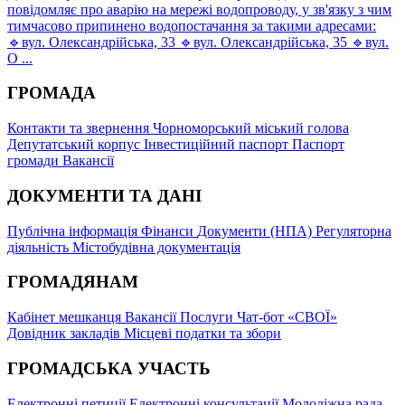
повідомляє про аварію на мережі водопроводу, у зв'язку з чим
тимчасово припинено водопостачання за такими адресами:
🔹вул. Олександрійська, 33 🔹вул. Олександрійська, 35 🔹вул.
О ...
ГРОМАДА
Контакти та звернення
Чорноморський міський голова
Депутатський корпус
Інвестиційний паспорт
Паспорт
громади
Вакансії
ДОКУМЕНТИ ТА ДАНІ
Публічна інформація
Фінанси
Документи (НПА)
Регуляторна
діяльність
Містобудівна документація
ГРОМАДЯНАМ
Кабінет мешканця
Вакансії
Послуги
Чат-бот «СВОЇ»
Довідник закладів
Місцеві податки та збори
ГРОМАДСЬКА УЧАСТЬ
Електронні петиції
Електронні консультації
Молодіжна рада