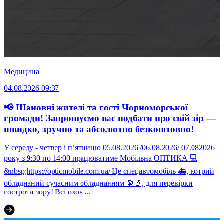
Медицина
04.08.2026 09:37
📢 Шановні жителі та гості Чорноморської
громади! Запрошуємо вас подбати про свій зір —
швидко, зручно та абсолютно безкоштовно!
У середу - четвер і пʼятницю 05.08.2026 /06.08.2026/ 07.082026
року з 9:30 по 14:00 працюватиме Мобільна ОПТИКА 💻
&nbsp;https://opticmobile.com.ua/ Це спецавтомобіль 🚑, котрий
обладнаний сучасним обладнанням 🔭🔬, для перевірки
гостроти зору! Всі охоч ...