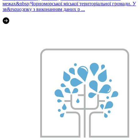
межах&nbsp;Чорноморської міської територіальної громади. У
зв&rsquo;язку з виконанням даних р ...