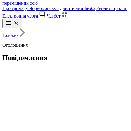
переміщених осіб
Про громаду
Чорноморськ туристичний
Безбар’єрний простір
Електронна черга
Чатбот
Головна
Оголошення
Повідомлення