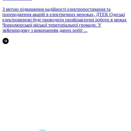
З метою підвищення надійності електропостачання та
попередження аварій в електричних мережах, ДТЕК Одеські
електромережі буде проводити профілактичні роботи в межах
Чорноморської міської територіальної громади. У
зв&rsquo;язку з виконанням даних робіт ...