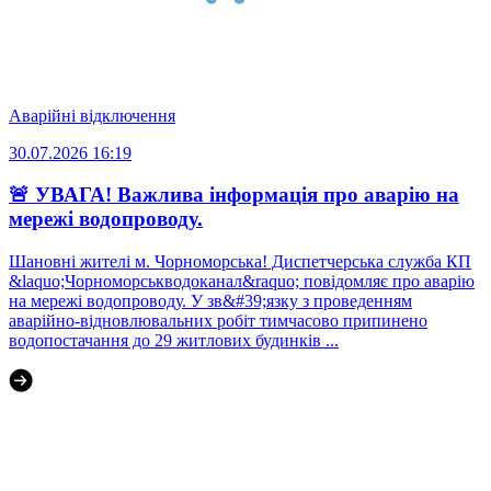
Аварійні відключення
30.07.2026 16:19
🚨 УВАГА! Важлива інформація про аварію на
мережі водопроводу.
Шановні жителі м. Чорноморська! Диспетчерська служба КП
&laquo;Чорноморськводоканал&raquo; повідомляє про аварію
на мережі водопроводу. У зв&#39;язку з проведенням
аварійно-відновлювальних робіт тимчасово припинено
водопостачання до 29 житлових будинків ...