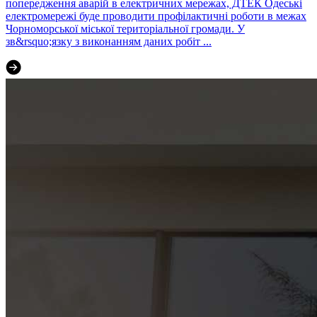
попередження аварій в електричних мережах, ДТЕК Одеські
електромережі буде проводити профілактичні роботи в межах
Чорноморської міської територіальної громади. У
зв&rsquo;язку з виконанням даних робіт ...