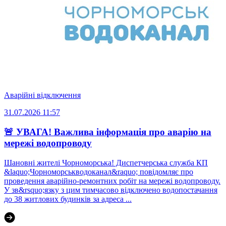
Аварійні відключення
31.07.2026 11:57
🚨 УВАГА! Важлива інформація про аварію на
мережі водопроводу
Шановні жителі Чорноморська! Диспетчерська служба КП
&laquo;Чорноморськводоканал&raquo; повідомляє про
проведення аварійно-ремонтних робіт на мережі водопроводу.
У зв&rsquo;язку з цим тимчасово відключено водопостачання
до 38 житлових будинків за адреса ...