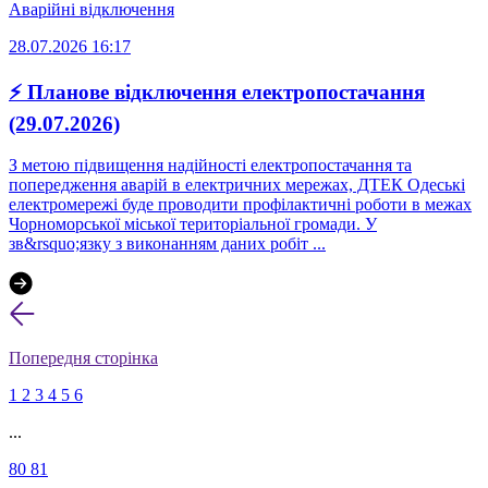
Аварійні відключення
28.07.2026 16:17
⚡ Планове відключення електропостачання
(29.07.2026)
З метою підвищення надійності електропостачання та
попередження аварій в електричних мережах, ДТЕК Одеські
електромережі буде проводити профілактичні роботи в межах
Чорноморської міської територіальної громади. У
зв&rsquo;язку з виконанням даних робіт ...
Попередня сторінка
1
2
3
4
5
6
...
80
81