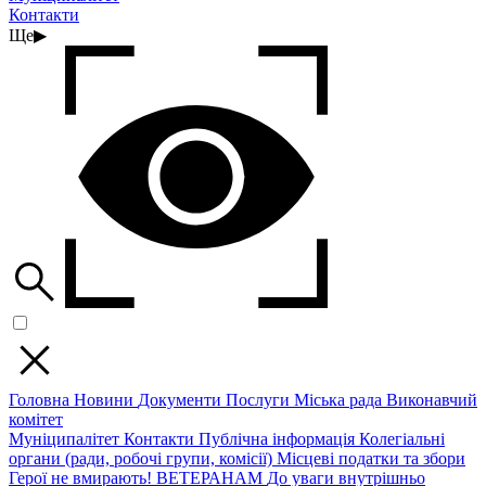
Контакти
Ще
▶
Головна
Новини
Документи
Послуги
Міська рада
Виконавчий
комітет
Муніципалітет
Контакти
Публічна інформація
Колегіальні
органи (ради, робочі групи, комісії)
Місцеві податки та збори
Герої не вмирають!
ВЕТЕРАНАМ
До уваги внутрішньо