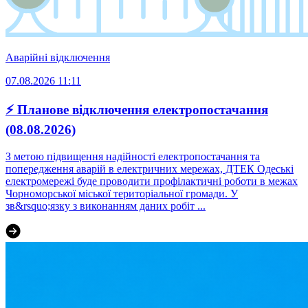
Аварійні відключення
07.08.2026 11:11
⚡ Планове відключення електропостачання
(08.08.2026)
З метою підвищення надійності електропостачання та
попередження аварій в електричних мережах, ДТЕК Одеські
електромережі буде проводити профілактичні роботи в межах
Чорноморської міської територіальної громади. У
зв&rsquo;язку з виконанням даних робіт ...