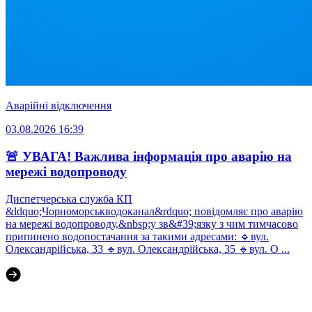
Аварійні відключення
03.08.2026 16:39
🚨 УВАГА! Важлива інформація про аварію на
мережі водопроводу
Диспетчерська служба КП
&ldquo;Чорноморськводоканал&rdquo; повідомляє про аварію
на мережі водопроводу,&nbsp;у зв&#39;язку з чим тимчасово
припинено водопостачання за такими адресами: 🔹вул.
Олександрійська, 33 🔹вул. Олександрійська, 35 🔹вул. О ...