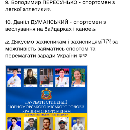
9. Володимир ПЕРЕСУНЬКО - спортсмен з
легкої атлетики🏃
10. Данііл ДУМАНСЬКИЙ - спортсмен з
веслування на байдарках і каное🚣
🙏 Дякуємо захисникам і захисницям🇺🇦 за
можливість займатись спортом та
перемагати заради України 💙💛