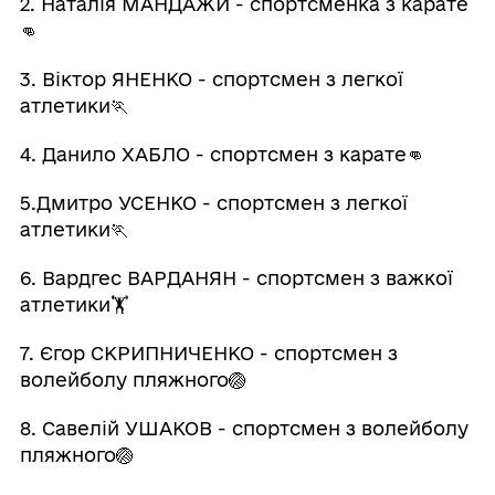
2. Наталія МАНДАЖИ - спортсменка з карате
👊
3. Віктор ЯНЕНКО - спортсмен з легкої
атлетики🏃
4. Данило ХАБЛО - спортсмен з карате👊
5.Дмитро УСЕНКО - спортсмен з легкої
атлетики🏃
6. Вардгес ВАРДАНЯН - спортсмен з важкої
атлетики🏋️
7. Єгор СКРИПНИЧЕНКО - спортсмен з
волейболу пляжного🏐
8. Савелій УШАКОВ - спортсмен з волейболу
пляжного🏐