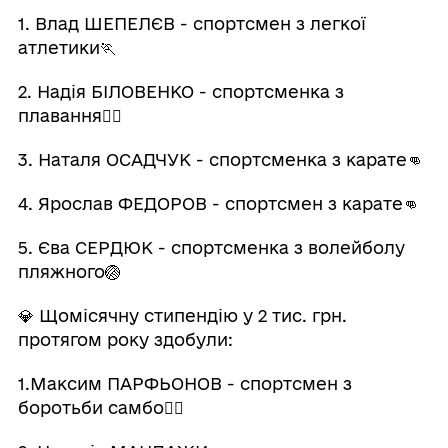
1. Влад ШЕПЕЛЄВ - спортсмен з легкої
атлетики🏃
2. Надія БІЛОВЕНКО - спортсменка з
плавання🏊‍♀️
3. Наталя ОСАДЧУК - спортсменка з карате👊
4. Ярослав ФЕДОРОВ - спортсмен з карате👊
5. Єва СЕРДЮК - спортсменка з волейболу
пляжного🏐
💎 Щомісячну стипендію у 2 тис. грн.
протягом року здобули:
1.Максим ПАРФЬОНОВ - спортсмен з
боротьби самбо🤼‍♂️