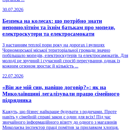
30.07.2026
Безпека на колесах: що потрібно знати
неповнолітнім та їхнім батькам про мопеди,
електроскутери та електросамокати
З настанням теплої пори року на дорогах і вулицях
Чорноморської міської територіальної громади значно
побільшало мопедів, електроскутерів та електросамокатів. Для
молоді це зручний і сучасний спосіб пересування, однак із
кожним сезоном зростає й кількість ...
22.07.2026
«Він же мій син, навіщо договір?»: як на
Миколаївщині легалізували працю сімейного
підрядника
Кажуть, що бізнес найкраще будувати з родичами. Проте
навіть у сімейній справі закон є один для всіх! Під час
звичайного інформаційного візиту до одного з магазинів
Миколаєва інспектор праці помітив за прилавком хлопця.