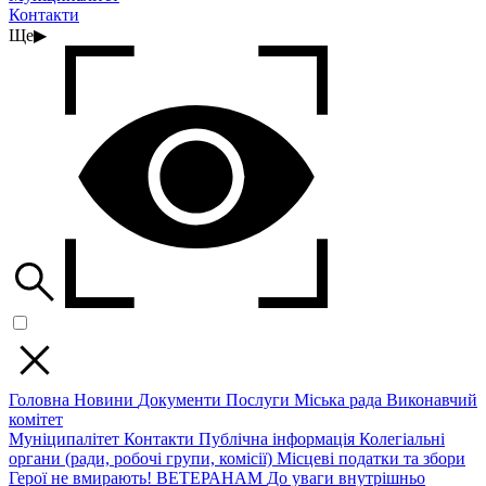
Контакти
Ще
▶
Головна
Новини
Документи
Послуги
Міська рада
Виконавчий
комітет
Муніципалітет
Контакти
Публічна інформація
Колегіальні
органи (ради, робочі групи, комісії)
Місцеві податки та збори
Герої не вмирають!
ВЕТЕРАНАМ
До уваги внутрішньо