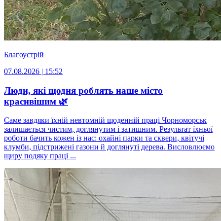
Благоустрій
07.08.2026 | 15:52
Люди, які щодня роблять наше місто
красивішим 🌿
Саме завдяки їхній невтомній щоденній праці Чорноморськ
залишається чистим, доглянутим і затишним. Результат їхньої
роботи бачить кожен із нас: охайні парки та сквери, квітучі
клумби, підстрижені газони й доглянуті дерева. Висловлюємо
щиру подяку праці ...