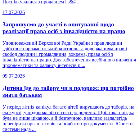
Поспілкувалися з продавцем і з&# ...
17.07.2026
Запрошуємо до участі в опитуванні щодо
реалізації права осіб з інвалідністю на працю
Уповноважений Верховної Ради України з прав людини
здійснює парламентський контроль за додержанням прав і
свобод людини і громадянина, зокрема, права осіб з
інвалідністю на працю. Для забезпечення всебічного вивчення
проблематики та балансу інтересів р ...
09.07.2026
Дитина їде до табору чи в подорож: що потрібно
знати батькам
У період літніх канікул багато дітей вирушають до таборів, на
екскурсії, у подорожі або в гості до родичів. Щоб така поїздка
була не лише цікавою, а й безпечною, важливо заздалегідь
перевірити організаторів та подбати про документи. Юристи
системи нада ...