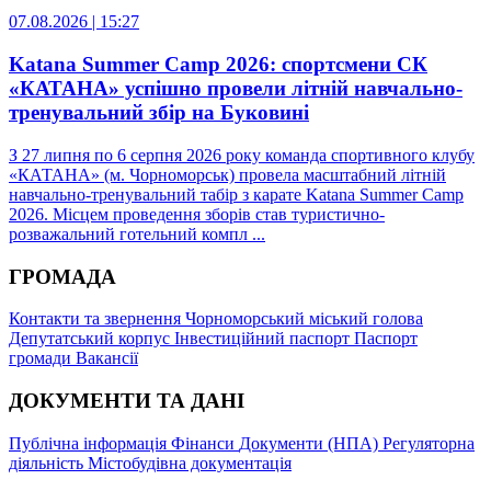
07.08.2026 | 15:27
Katana Summer Camp 2026: спортсмени СК
«КАТАНА» успішно провели літній навчально-
тренувальний збір на Буковині
З 27 липня по 6 серпня 2026 року команда спортивного клубу
«КАТАНА» (м. Чорноморськ) провела масштабний літній
навчально-тренувальний табір з карате Katana Summer Camp
2026. Місцем проведення зборів став туристично-
розважальний готельний компл ...
ГРОМАДА
Контакти та звернення
Чорноморський міський голова
Депутатський корпус
Інвестиційний паспорт
Паспорт
громади
Вакансії
ДОКУМЕНТИ ТА ДАНІ
Публічна інформація
Фінанси
Документи (НПА)
Регуляторна
діяльність
Містобудівна документація