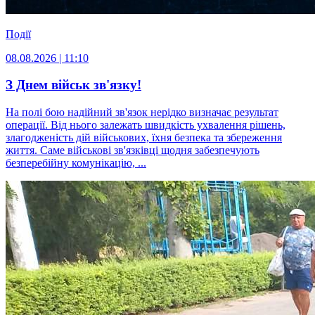
Події
08.08.2026 | 11:10
З Днем військ зв'язку!
На полі бою надійний зв'язок нерідко визначає результат
операції. Від нього залежать швидкість ухвалення рішень,
злагодженість дій військових, їхня безпека та збереження
життя. Саме військові зв'язківці щодня забезпечують
безперебійну комунікацію, ...