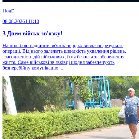
Події
08.08.2026 | 11:10
З Днем військ зв'язку!
На полі бою надійний зв'язок нерідко визначає результат
операції. Від нього залежать швидкість ухвалення рішень,
злагодженість дій військових, їхня безпека та збереження
життя. Саме військові зв'язківці щодня забезпечують
безперебійну комунікацію, ...