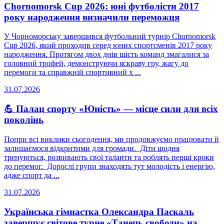
Chornomorsk Cup 2026: юні футболісти 2017
року народження визначили переможця
У Чорноморську завершився футбольний турнір Chornomorsk
Cup 2026, який проходив серед юних спортсменів 2017 року
народження. Протягом двох днів шість команд змагалися за
головний трофей, демонструючи яскраву гру, жагу до
перемоги та справжній спортивний х ...
31.07.2026
💪 Палац спорту «Юність» — місце сили для всіх
поколінь
Попри всі виклики сьогодення, ми продовжуємо працювати й
залишаємося відкритими для громади. Діти щодня
тренуються, розвивають свої таланти та роблять перші кроки
до перемог. Дорослі групи знаходять тут молодість і енергію,
адже спорт да ...
31.07.2026
Українська гімнастка Олександра Паскаль
завершує світове турне «Танець свободи» на