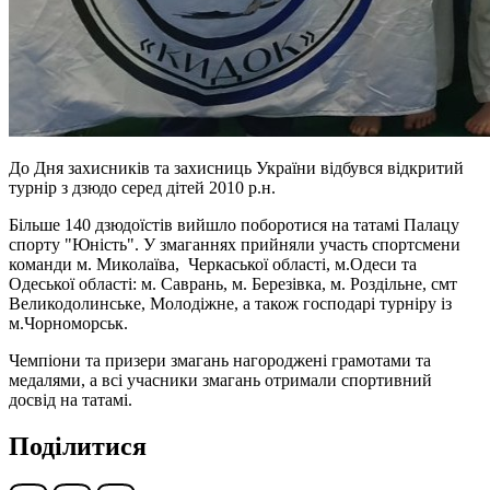
До Дня захисників та захисниць України відбувся відкритий
турнір з дзюдо серед дітей 2010 р.н.
Більше 140 дзюдоїстів вийшло поборотися на татамі Палацу
спорту "Юність". У змаганнях прийняли участь спортсмени
команди м. Миколаїва, Черкаської області, м.Одеси та
Одеської області: м. Саврань, м. Березівка, м. Роздільне, смт
Великодолинське, Молодіжне, а також господарі турніру із
м.Чорноморськ.
Чемпіони та призери змагань нагороджені грамотами та
медалями, а всі учасники змагань отримали спортивний
досвід на татамі.
Поділитися