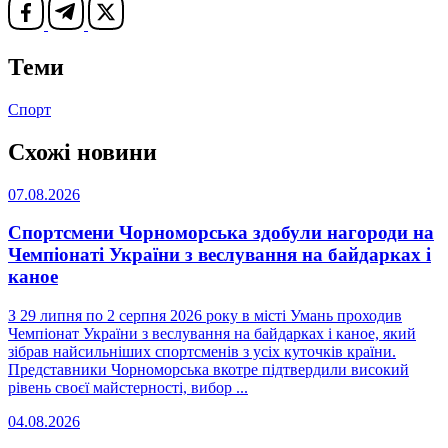
Теми
Спорт
Схожі новини
07.08.2026
Спортсмени Чорноморська здобули нагороди на
Чемпіонаті України з веслування на байдарках і
каное
З 29 липня по 2 серпня 2026 року в місті Умань проходив
Чемпіонат України з веслування на байдарках і каное, який
зібрав найсильніших спортсменів з усіх куточків країни.
Представники Чорноморська вкотре підтвердили високий
рівень своєї майстерності, вибор ...
04.08.2026