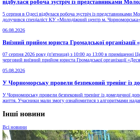
відбулася робоча зустріч із представниками Моло
5 серпня в Одесі відбулася робоча зустріч із представниками 
долучився спеціаліст КУ «Молодіжний центр м. Чорноморська» 
06.08.2026
Виїзний прийом юриста Громадської організації «
07 серпня 2026 року (п'ятниця) з 10:00 до 13:00 в приміщенні Ц
черговий виїзний прийом юриста Громадської організації «Десяте
05.08.2026
У Чорноморську провели безпековий тренінг із д
У Чорноморську провели безпековий тренінг із домедичної допо
життя. Учасники мали змогу ознайомитися з алгоритмами надан
Інші новини
Всі новини