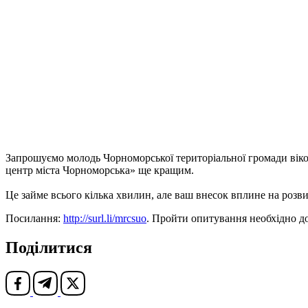
Запрошуємо молодь Чорноморської територіальної громади віко
центр міста Чорноморська» ще кращим.
Це займе всього кілька хвилин, але ваш внесок вплине на розв
Посилання:
http://surl.li/mrcsuo
. Пройти опитування необхідно д
Поділитися