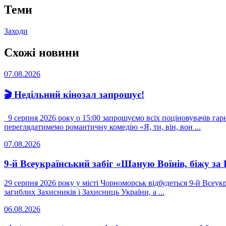
Теми
Заходи
Схожі новини
07.08.2026
🎬 Недільний кінозал запрошує!
9 серпня 2026 року о 15:00 запрошуємо всіх поціновувачів гарно
переглядатимемо романтичну комедію «Я, ти, він, вон ...
07.08.2026
9-й Всеукраїнський забіг «Шаную Воїнів, біжу за 
29 серпня 2026 року у місті Чорноморськ відбудеться 9-й Всеук
загиблих Захисників і Захисниць України, а ...
06.08.2026