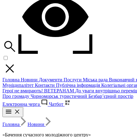
Головна
Новини
Документи
Послуги
Міська рада
Виконавчий к
Муніципалітет
Контакти
Публічна інформація
Колегіальні орган
Герої не вмирають!
ВЕТЕРАНАМ
До уваги внутрішньо перемі
Про громаду
Чорноморськ туристичний
Безбар’єрний простір
Електронна черга
Чатбот
Головна
Новини
«Бачення сучасного молодіжного центру»