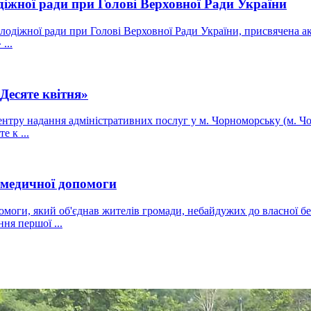
діжної ради при Голові Верховної Ради України
Молодіжної ради при Голові Верховної Ради України, присвячена 
...
Десяте квітня»
ентру надання адміністративних послуг у м. Чорноморську (м. Чор
 к ...
омедичної допомоги
моги, який об'єднав жителів громади, небайдужих до власної бе
ня першої ...