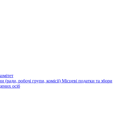
омітет
и (ради, робочі групи, комісії)
Місцеві податки та збори
щених осіб