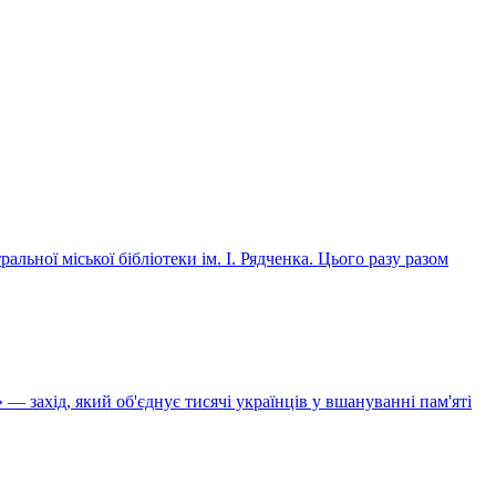
льної міської бібліотеки ім. І. Рядченка. Цього разу разом
— захід, який об'єднує тисячі українців у вшануванні пам'яті