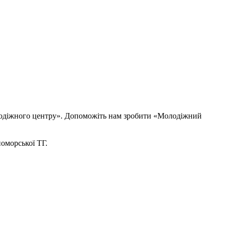
олодіжного центру». Допоможіть нам зробити «Молодіжний
номорської ТГ.