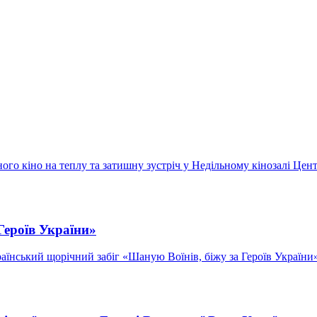
го кіно на теплу та затишну зустріч у Недільному кінозалі Центра
Героїв України»
раїнський щорічний забіг «Шаную Воїнів, біжу за Героїв України» 